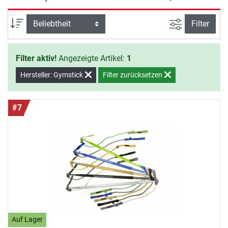
Kraftausdauer und Balance.
Ansicht filte
Sortierung
Filter
Filter aktiv!
Angezeigte Artikel:
1
Hersteller: Gymstick
Filter zurücksetzen
#7
Auf Lager