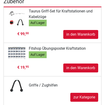
Zubehör
Taurus Griff-Set für Kraftstationen und
Kabelzüge
Auf Lager
€ 99,
00
in den Warenkorb
Fitshop Übungsposter Kraftstation
Auf Lager
€ 19,
95
in den Warenkorb
Griffe / Zughilfen
zur Kategorie