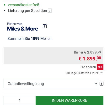
versandkostenfrei!
Lieferung per Spedition
Sammeln Sie
1899
Meilen.
00
€ 2.099,
Bisher
€ 1.899,
00
Sie sparen
9%
00
30-Tage-Bestpreis
€ 2.099,
Ga
Anzahl
IN DEN WARENKORB