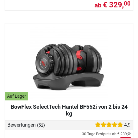
€ 329,
00
ab
Auf Lager
BowFlex SelectTech Hantel BF552i von 2 bis 24
kg
Bewertungen
4,9
(52)
30-Tage-Bestpreis ab
€ 239,
00