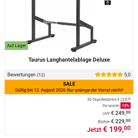
Auf Lager
Taurus Langhantelablage Deluxe
Bewertungen
5,0
(12)
SALE
Gültig bis 12. August 2026
Nur solange der Vorrat reicht!
30-Tage-Bestpreis
€ 229,
00
Sie sparen
13%
00
€ 249,
UVP
00
€ 229,
Bisher
€ 199,
00
Jetzt