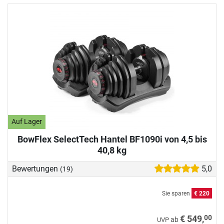
Auf Lager
BowFlex SelectTech Hantel BF1090i von 4,5 bis
40,8 kg
Bewertungen
5,0
(19)
Sie sparen
€ 220
00
€ 549,
ab
UVP