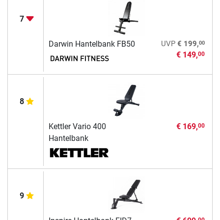
7
00
Darwin Hantelbank FB50
UVP
€ 199,
€ 149,
00
8
Kettler Vario 400
€ 169,
00
Hantelbank
9
00