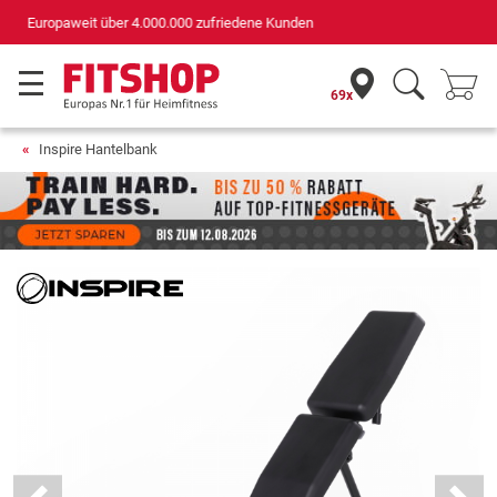
Deutschlands bester Online-Shop
für Sportgeräte (n-tv+DISQ 2016-2024)
69x
Inspire Hantelbank