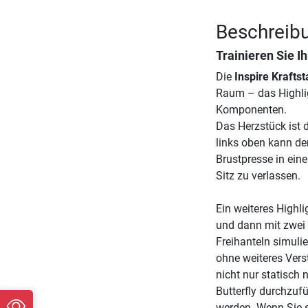
Beschreibu
Trainieren Sie 
Die
Inspire Krafts
Raum – das Highligh
Komponenten.
Das Herzstück ist d
links oben kann de
Brustpresse in ein
Sitz zu verlassen.
Ein weiteres Highli
und dann mit zwei 
Freihanteln simuli
ohne weiteres Vers
nicht nur statisch
Butterfly durchzuf
werden. Wenn Sie s