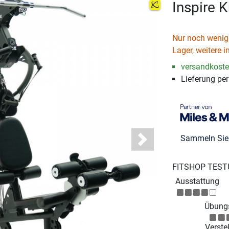
Inspire 
Nur noch wenige
Lager, weitere i
versandkosten
Lieferung pe
Sammeln Si
Next
FITSHOP TEST
Ausstattung
Übungs
Verstel