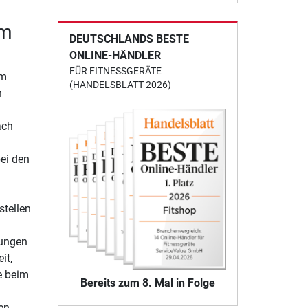
ym
DEUTSCHLANDS BESTE
ONLINE-HÄNDLER
FÜR FITNESSGERÄTE
em
(HANDELSBLATT 2026)
n
ach
ei den
stellen
bungen
it,
e beim
Bereits zum 8. Mal in Folge
en