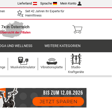
Lieferland
Sprache
Mein Konto
enen
Seit 42 Jahren Ihr Experte für
Heimfitness
7x in Österreich
Übersicht der Filialen
OGA UND WELLNESS
WEITERE KATEGORIEN
ange
Muskelstimulator
Vibrationsplatte
Studio-
Kraftgeräte