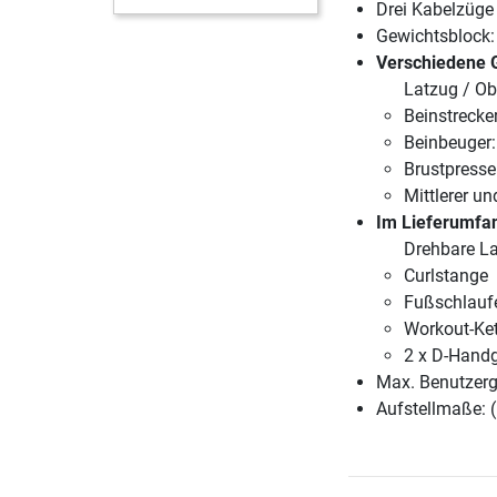
Drei Kabelzüge
Gewichtsblock: 
Verschiedene 
Latzug / Ob
Beinstrecker
Beinbeuger:
Brustpresse:
Mittlerer un
Im Lieferumfan
Drehbare L
Curlstange
Fußschlauf
Workout-Ket
2 x D-Handg
Max. Benutzerg
Aufstellmaße: 