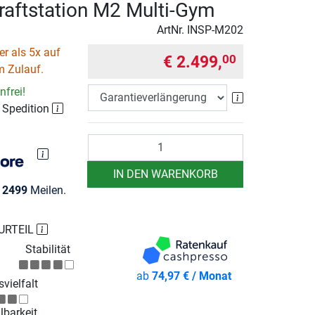
Kraftstation M2 Multi-Gym
ArtNr.
INSP-M202
r als 5x auf
€ 2.499,
00
m Zulauf.
frei!
Garantieverlä
r Spedition
Anzahl
IN DEN WARENKORB
e
2499
Meilen.
URTEIL
Stabilität
ab
74,97 € / Monat
vielfalt
lbarkeit