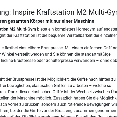
ng: Inspire Kraftstation M2 Multi-G
Ihren gesamten Körper mit nur einer Maschine
tation M2 Multi-Gym
bietet ein komplettes Homegym auf engst
t der Kraftstation ist die bequeme Verstellbarkeit der einzelne
ie flexibel einstellbare Brustpresse. Mit einem einfachen Griff n
r Winkel verstellt werden und Sie können die standartmäßige
e Incline-Brustpresse oder Schulterpresse verwandeln – ohne dab
ght der Brustpresse ist die Möglichkeit, die Griffe nach hinten zu 
frei beweglichen, elastischen Griffen zu arbeiten – welche so
eren. Dank dieser elastischen Griffe ist der Wechsel zwischen Ü
tellen der Maschine möglich. Zusätzlich haben Sie die Möglichke
 nach vorne zu drücken, sondern auch rotierende Bewegungen wi
ühren, bei der die Griffe vor der Brust eng zusammen genommen
ich auf der Sitzfläche umdrehen, können Sie mit den Press-Arm