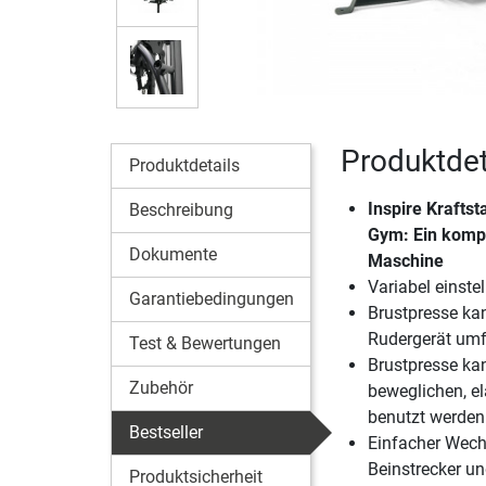
Produktdet
Produktdetails
Inspire Kraftst
Beschreibung
Gym: Ein kompl
Dokumente
Maschine
Variabel einste
Garantiebedingungen
Brustpresse ka
Rudergerät umf
Test & Bewertungen
Brustpresse kan
Zubehör
beweglichen, el
benutzt werden
Bestseller
Einfacher Wech
Beinstrecker u
Produktsicherheit