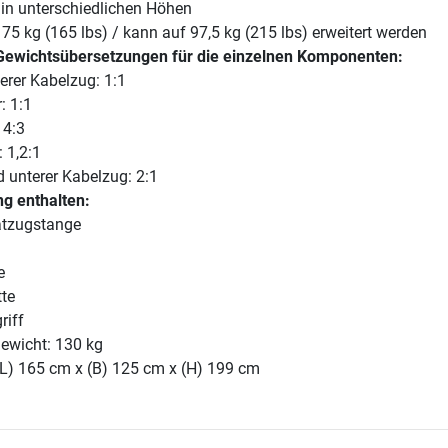
 in unterschiedlichen Höhen
75 kg (165 lbs) / kann auf 97,5 kg (215 lbs) erweitert werden
Gewichtsübersetzungen für die einzelnen Komponenten:
erer Kabelzug: 1:1
: 1:1
 4:3
 1,2:1
d unterer Kabelzug: 2:1
g enthalten:
atzugstange
e
te
riff
ewicht: 130 kg
(L) 165 cm x (B) 125 cm x (H) 199 cm