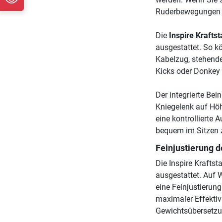
Ruderbewegungen d
Die
Inspire Krafts
ausgestattet. So k
Kabelzug, stehend
Kicks oder Donkey
Der integrierte Bei
Kniegelenk auf Höhe
eine kontrollierte
bequem im Sitzen z
Feinjustierung d
Die Inspire Krafts
ausgestattet. Auf 
eine Feinjustierun
maximaler Effektiv
Gewichtsübersetzu