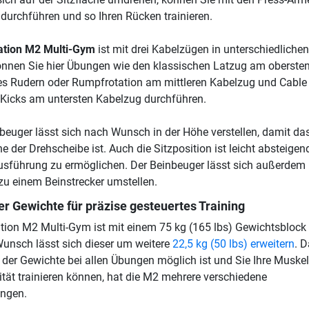
urchführen und so Ihren Rücken trainieren.
tation M2 Multi-Gym
ist mit drei Kabelzügen in unterschiedliche
önnen Sie hier Übungen wie den klassischen Latzug am oberste
es Rudern oder Rumpfrotation am mittleren Kabelzug und Cable
 Kicks am untersten Kabelzug durchführen.
nbeuger lässt sich nach Wunsch in der Höhe verstellen, damit da
 der Drehscheibe ist. Auch die Sitzposition ist leicht absteigen
 Ausführung zu ermöglichen. Der Beinbeuger lässt sich außerdem
u einem Beinstrecker umstellen.
er Gewichte für präzise gesteuertes Training
tation M2 Multi-Gym ist mit einem 75 kg (165 lbs) Gewichtsblock
Wunsch lässt sich dieser um weitere
22,5 kg (50 lbs) erweitern
. 
g der Gewichte bei allen Übungen möglich ist und Sie Ihre Muske
ität trainieren können, hat die M2 mehrere verschiedene
ngen.