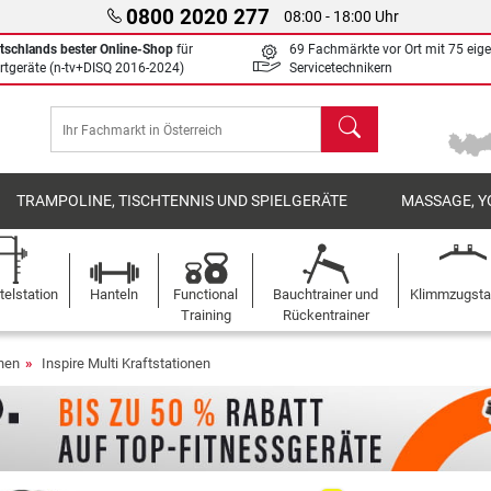
0800 2020 277
08:00 - 18:00 Uhr
tschlands bester Online-Shop
für
69 Fachmärkte vor Ort mit 75 eig
rtgeräte (n-tv+DISQ 2016-2024)
Servicetechnikern
Suchen
TRAMPOLINE, TISCHTENNIS UND SPIELGERÄTE
MASSAGE, Y
elstation
Hanteln
Functional
Bauchtrainer und
Klimmzugst
Training
Rückentrainer
onen
Inspire Multi Kraftstationen