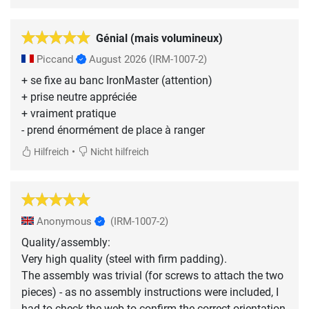
Génial (mais volumineux)
Piccand
August 2026
(IRM-1007-2)
+ se fixe au banc IronMaster (attention)
+ prise neutre appréciée
+ vraiment pratique
- prend énormément de place à ranger
•
Hilfreich
Nicht hilfreich
Anonymous
(IRM-1007-2)
Quality/assembly:
Very high quality (steel with firm padding).
The assembly was trivial (for screws to attach the two
pieces) - as no assembly instructions were included, I
had to check the web to confirm the correct orientation