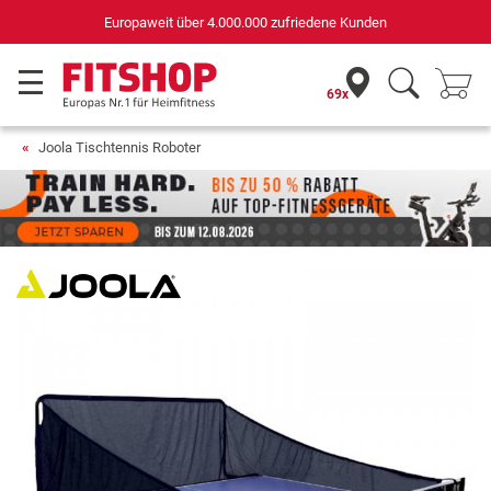
Deutschla
er 4.000.000 zufriedene Kunden
für Sportger
69x
Joola Tischtennis Roboter