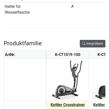
Halter für
✗
Wasserflasche
Produktfamilie
Vergrößern
ArtNr.
K-CT1019-100
K-CT1
Kettler Crosstrainer
Kettler C