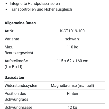
Integrierte Handpulssensoren
Transportrollen und Höhenausgleich
Allgemeine Daten
ArtNr.
K-CT1019-100
Variante
schwarz
Max.
110 kg
Benutzergewicht
Aufstellmaße
115 x 62 x 160 cm
(L x B x H)
Basisdaten
Widerstandssystem
Magnetbremse (manuell)
Position des
Hinten
Schwungrads
Schwungmasse
12 kg