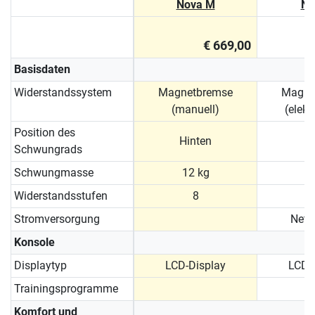
Nova M
No
€ 669,00
Basisdaten
Widerstandssystem
Magnetbremse
Magne
(manuell)
(elekt
Position des
Hinten
Schwungrads
Schwungmasse
12 kg
1
Widerstandsstufen
8
Stromversorgung
Netz
Konsole
Displaytyp
LCD-Display
LCD-
Trainingsprogramme
Komfort und