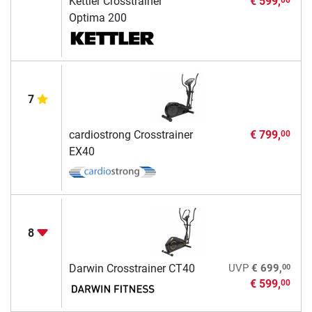
Kettler Crosstrainer
€ 599,
Optima 200
7
cardiostrong Crosstrainer
€ 799,
00
EX40
8
00
Darwin Crosstrainer CT40
UVP
€ 699,
€ 599,
00