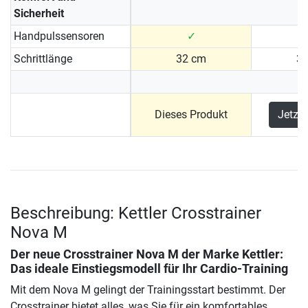
Sicherheit
Handpulssensoren
✓
Schrittlänge
32 cm
3
Dieses Produkt
Jetzt
Beschreibung: Kettler Crosstrainer
Nova M
Der neue Crosstrainer Nova M der Marke Kettler:
Das ideale Einstiegsmodell für Ihr Cardio-Training
Mit dem Nova M gelingt der Trainingsstart bestimmt. Der
Crosstrainer bietet alles, was Sie für ein komfortables