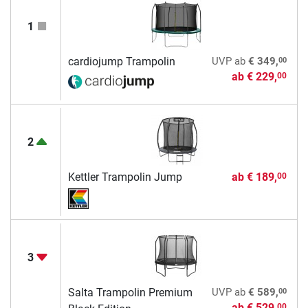
1
00
cardiojump Trampolin
UVP
ab
€ 349,
ab
€ 229,
00
2
Kettler Trampolin Jump
ab
€ 189,
00
3
00
Salta Trampolin Premium
UVP
ab
€ 589,
ab
€ 529,
00