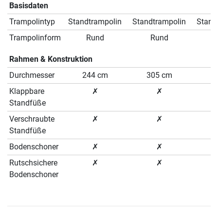
Basisdaten
Trampolintyp
Standtrampolin
Standtrampolin
Stand
Trampolinform
Rund
Rund
Rahmen & Konstruktion
Durchmesser
244 cm
305 cm
3
Klappbare
✗
✗
Standfüße
Verschraubte
✗
✗
Standfüße
Bodenschoner
✗
✗
Rutschsichere
✗
✗
Bodenschoner