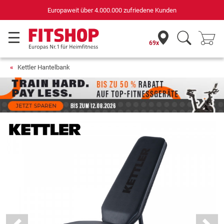
Deutschlands bester Online-Shop
für Sportgeräte (n-tv+DISQ 2016-2024)
69x
Kettler Hantelbank