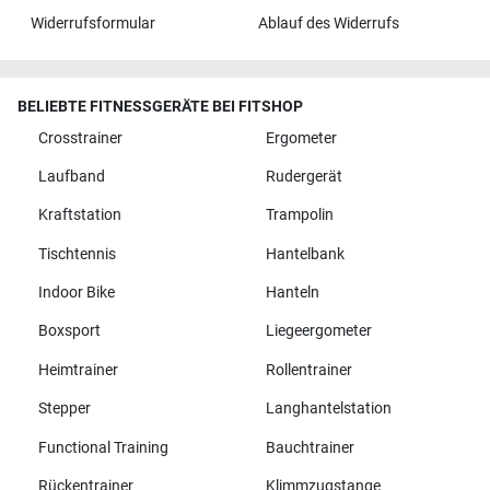
Widerrufsformular
Ablauf des Widerrufs
BELIEBTE FITNESSGERÄTE BEI FITSHOP
Crosstrainer
Ergometer
Laufband
Rudergerät
Kraftstation
Trampolin
Tischtennis
Hantelbank
Indoor Bike
Hanteln
Boxsport
Liegeergometer
Heimtrainer
Rollentrainer
Stepper
Langhantelstation
Functional Training
Bauchtrainer
Rückentrainer
Klimmzugstange