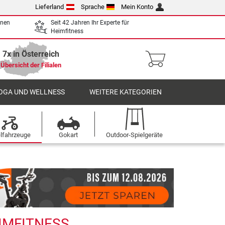
Lieferland
Sprache
Mein Konto
enen
Seit 42 Jahren Ihr Experte für
Heimfitness
7x in Österreich
Übersicht der Filialen
OGA UND WELLNESS
WEITERE KATEGORIEN
elfahrzeuge
Gokart
Outdoor-Spielgeräte
EIMFITNESS