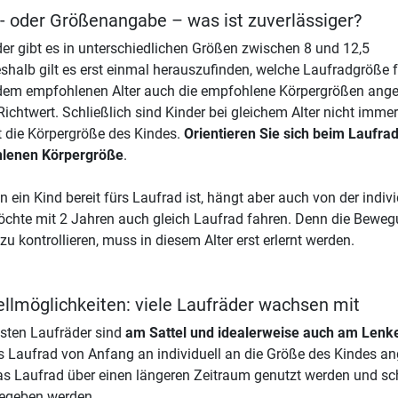
s- oder Größenangabe – was ist zuverlässiger?
er gibt es in unterschiedlichen Größen zwischen 8 und 12,5
eshalb gilt es erst einmal herauszufinden, welche Laufradgröße fü
em empfohlenen Alter auch die empfohlene Körpergrößen angegeb
Richtwert. Schließlich sind Kinder bei gleichem Alter nicht imme
t die Körpergröße des Kindes.
Orientieren Sie sich beim Laufra
lenen Körpergröße
.
 ein Kind bereit fürs Laufrad ist, hängt aber auch von der indiv
chte mit 2 Jahren auch gleich Laufrad fahren. Denn die Bewe
zu kontrollieren, muss in diesem Alter erst erlernt werden.
ellmöglichkeiten: viele Laufräder wachsen mit
sten Laufräder sind
am Sattel und idealerweise auch am Lenke
s Laufrad von Anfang an individuell an die Größe des Kindes 
s Laufrad über einen längeren Zeitraum genutzt werden und sc
gegeben werden.