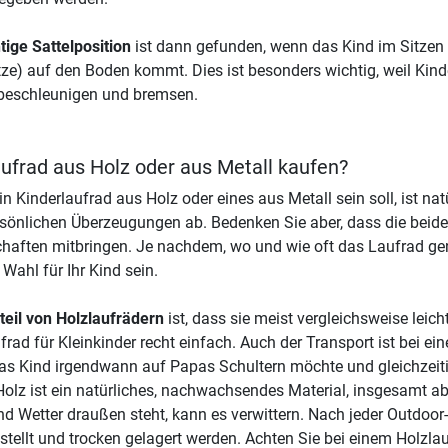
htige Sattelposition
ist dann gefunden, wenn das Kind im Sitzen 
ze) auf den Boden kommt. Dies ist besonders wichtig, weil Kin
beschleunigen und bremsen.
aufrad aus Holz oder aus Metall kaufen?
in Kinderlaufrad aus Holz oder eines aus Metall sein soll, ist
sönlichen Überzeugungen ab. Bedenken Sie aber, dass die beide
haften mitbringen. Je nachdem, wo und wie oft das Laufrad gen
 Wahl für Ihr Kind sein.
teil von Holzlaufrädern
ist, dass sie meist vergleichsweise lei
frad für Kleinkinder recht einfach. Auch der Transport ist bei e
s Kind irgendwann auf Papas Schultern möchte und gleichzeiti
olz ist ein natürliches, nachwachsendes Material, insgesamt ab
d Wetter draußen steht, kann es verwittern. Nach jeder Outdoor
stellt und trocken gelagert werden. Achten Sie bei einem Holzl