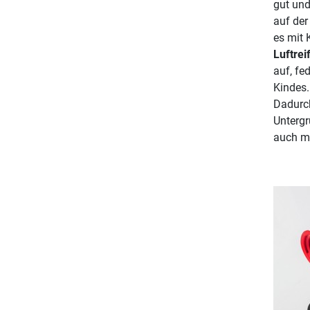
gut und
auf der
es mit 
Luftrei
auf, fe
Kindes.
Dadurch
Untergr
auch ma