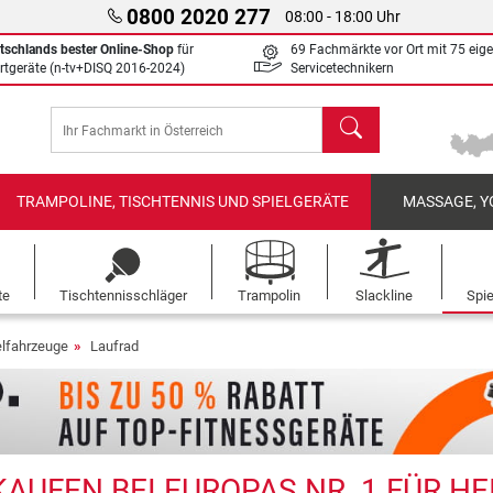
0800 2020 277
08:00 - 18:00 Uhr
tschlands bester Online-Shop
für
69 Fachmärkte vor Ort mit 75 eig
rtgeräte (n-tv+DISQ 2016-2024)
Servicetechnikern
Suchen
TRAMPOLINE, TISCHTENNIS UND SPIELGERÄTE
MASSAGE, Y
te
Tischtennisschläger
Trampolin
Slackline
Spi
elfahrzeuge
Laufrad
AUFEN BEI EUROPAS NR. 1 FÜR H