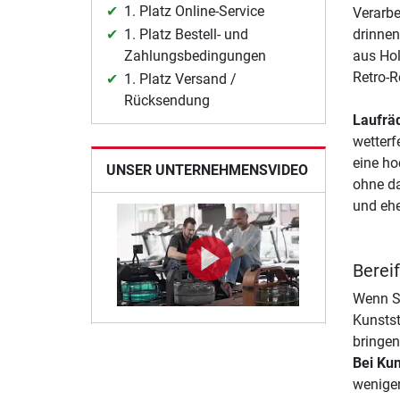
1. Platz Online-Service
Verarbe
1. Platz Bestell- und
drinnen
Zahlungsbedingungen
aus Hol
Retro-Ro
1. Platz Versand /
Rücksendung
Laufräd
wetterf
eine ho
UNSER UNTERNEHMENSVIDEO
ohne da
und ehe
Bereif
Wenn Si
Kunstst
bringen
Bei Kun
weniger