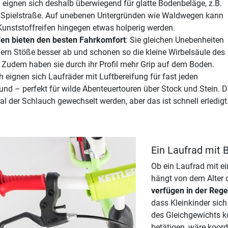
 eignen sich deshalb überwiegend für glatte Bodenbeläge, z.B.
 Spielstraße. Auf unebenen Untergründen wie Waldwegen kann
Kunststoffreifen hingegen etwas holperig werden.
fen bieten den besten Fahrkomfort
: Sie gleichen Unebenheiten
dern Stöße besser ab und schonen so die kleine Wirbelsäule des
 Zudem haben sie durch ihr Profil mehr Grip auf dem Boden.
 eignen sich Laufräder mit Luftbereifung für fast jeden
und – perfekt für wilde Abenteuertouren über Stock und Stein.
l der Schlauch gewechselt werden, aber das ist schnell erledigt
Ein Laufrad mit
Ob ein Laufrad mit ei
hängt von dem Alter 
verfügen in der Rege
dass Kleinkinder sic
des Gleichgewichts k
betätigen, wäre koord