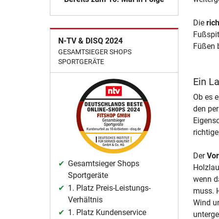
Die
ric
Fußspit
N-TV & DISQ 2024
Füßen 
GESAMTSIEGER SHOPS
SPORTGERÄTE
Ein L
Ob es e
den per
Eigensc
richtige
Der
Vor
Gesamtsieger Shops
Holzlau
Sportgeräte
wenn da
1. Platz Preis-Leistungs-
muss. H
Verhältnis
Wind un
1. Platz Kundenservice
unterge