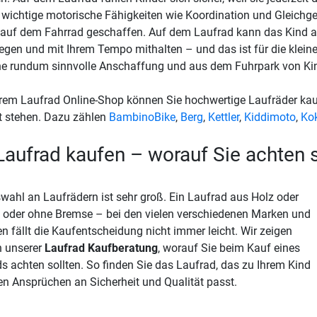
wichtige motorische Fähigkeiten wie Koordination und Gleichge
auf dem Fahrrad geschaffen. Auf dem Laufrad kann das Kind 
egen und mit Ihrem Tempo mithalten – und das ist für die kleine
ne rundum sinnvolle Anschaffung und aus dem Fuhrpark von Ki
rem Laufrad Online-Shop können Sie hochwertige Laufräder kauf
t stehen. Dazu zählen
BambinoBike
,
Berg
,
Kettler
,
Kiddimoto
,
Ko
Laufrad kaufen – worauf Sie achten s
wahl an Laufrädern ist sehr groß. Ein Laufrad aus Holz oder
t oder ohne Bremse – bei den vielen verschiedenen Marken und
n fällt die Kaufentscheidung nicht immer leicht. Wir zeigen
n unserer
Laufrad Kaufberatung
, worauf Sie beim Kauf eines
s achten sollten. So finden Sie das Laufrad, das zu Ihrem Kind
en Ansprüchen an Sicherheit und Qualität passt.