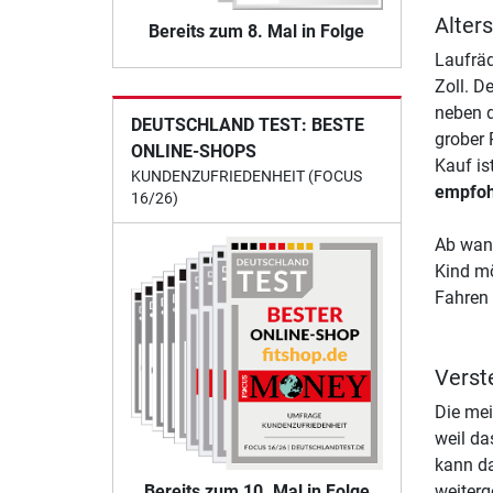
Alter
Bereits zum 8. Mal in Folge
Laufräd
Zoll. D
neben d
DEUTSCHLAND TEST: BESTE
grober 
ONLINE-SHOPS
Kauf is
KUNDENZUFRIEDENHEIT (FOCUS
empfoh
16/26)
Ab wann
Kind mö
Fahren 
Verst
Die mei
weil da
kann da
Bereits zum 10. Mal in Folge
weiter