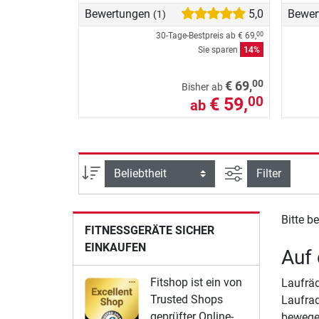
Bewertungen
5,0
Bewer
(1)
30-Tage-Bestpreis ab
€ 69,
00
Sie sparen
14%
00
€ 69,
Bisher ab
€ 59,
00
ab
Ansicht filtern
Sortierung
Filter
Bitte b
FITNESSGERÄTE SICHER
EINKAUFEN
Auf 
Fitshop ist ein von
Laufräd
Trusted Shops
Laufrad
geprüfter Online-
bewegen