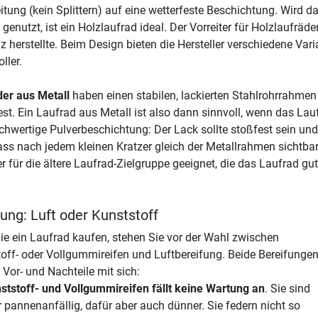
itung (kein Splittern) auf eine wetterfeste Beschichtung. Wird 
 genutzt, ist ein Holzlaufrad ideal. Der Vorreiter für Holzlaufräd
z herstellte. Beim Design bieten die Hersteller verschiedene Va
ller.
er aus Metall
haben einen stabilen, lackierten Stahlrohrrahme
est. Ein Laufrad aus Metall ist also dann sinnvoll, wenn das Lau
chwertige Pulverbeschichtung: Der Lack sollte stoßfest sein un
ss nach jedem kleinen Kratzer gleich der Metallrahmen sichtbar
r für die ältere Laufrad-Zielgruppe geeignet, die das Laufrad gut
ung: Luft oder Kunststoff
e ein Laufrad kaufen, stehen Sie vor der Wahl zwischen
off- oder Vollgummireifen und Luftbereifung. Beide Bereifunge
 Vor- und Nachteile mit sich:
ststoff- und Vollgummireifen fällt keine Wartung an
. Sie sind
 pannenanfällig, dafür aber auch dünner. Sie federn nicht so