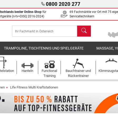
0800 2020 277
tschlands bester Online-Shop
für
69 Fachmärkte vor Ort mit 75 eig
rtgeräte (n-tv+DISQ 2016-2024)
Servicetechnikern
Suchen
TRAMPOLINE, TISCHTENNIS UND SPIELGERÄTE
MASSAGE, Y
elstation
Hanteln
Functional
Bauchtrainer und
Klimmzugst
Training
Rückentrainer
onen
Life Fitness Multi Kraftstationen