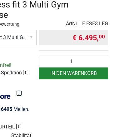
ess fit 3 Multi Gym
se
ArtNr.
LF-FSF3-LEG
Bewertung
€ 6.495,
00
Fit 3 Multi Gym Beinpresse
Anzahl
frei!
 Spedition
IN DEN WARENKORB
e
6495
Meilen.
URTEIL
Stabilität