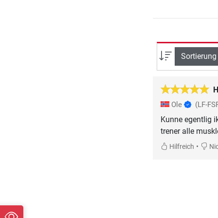
Sortierung
H
Ole
(LF-FS
Kunne egentlig i
trener alle muskl
•
Hilfreich
Nic