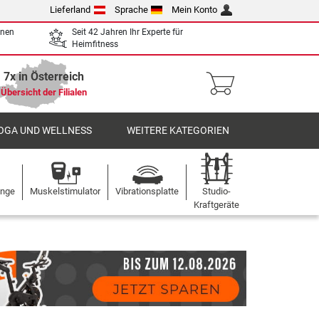
Lieferland
Sprache
Mein Konto
enen
Seit 42 Jahren Ihr Experte für
Heimfitness
7x in Österreich
Übersicht der Filialen
OGA UND WELLNESS
WEITERE KATEGORIEN
ange
Muskelstimulator
Vibrationsplatte
Studio-
Kraftgeräte