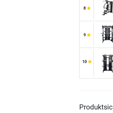
8
9
10
Produktsic