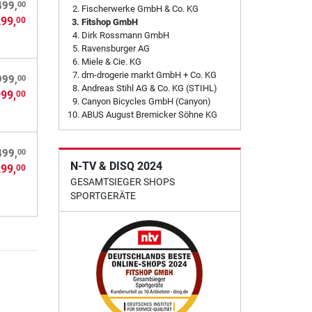
00
499,
Fischerwerke GmbH & Co. KG
299,
00
Fitshop GmbH
Dirk Rossmann GmbH
Ravensburger AG
Miele & Cie. KG
dm-drogerie markt GmbH + Co. KG
00
999,
Andreas Stihl AG & Co. KG (STIHL)
999,
00
Canyon Bicycles GmbH (Canyon)
ABUS August Bremicker Söhne KG
00
499,
N-TV & DISQ 2024
299,
00
GESAMTSIEGER SHOPS
SPORTGERÄTE