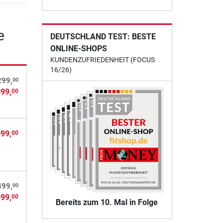
e
DEUTSCHLAND TEST: BESTE
ONLINE-SHOPS
KUNDENZUFRIEDENHEIT (FOCUS
16/26)
00
299,
699,
00
499,
00
00
499,
499,
00
Bereits zum 10. Mal in Folge