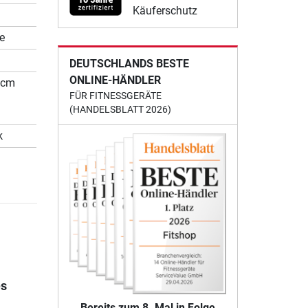
Käuferschutz
se
DEUTSCHLANDS BESTE
ONLINE-HÄNDLER
 cm
FÜR FITNESSGERÄTE
(HANDELSBLATT 2026)
k
es
Bereits zum 8. Mal in Folge