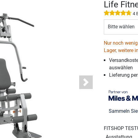
Life Fitn
4 
Bitte wählen
Nur noch wenige
Lager, weitere i
Versandkosten
auswählen
Lieferung pe
Next
Sammeln Si
FITSHOP TEST
Ausstattung