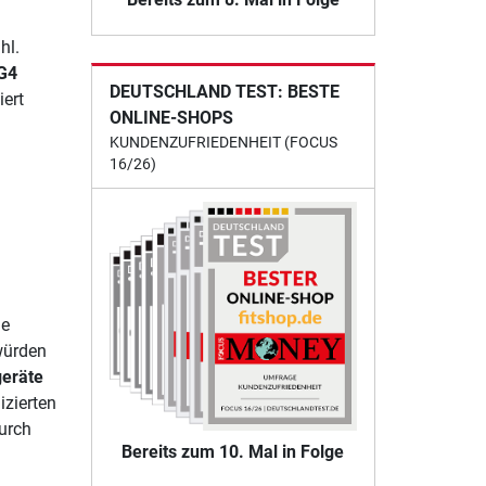
hl.
 G4
DEUTSCHLAND TEST: BESTE
ert
ONLINE-SHOPS
KUNDENZUFRIEDENHEIT (FOCUS
16/26)
ße
würden
geräte
zierten
urch
Bereits zum 10. Mal in Folge