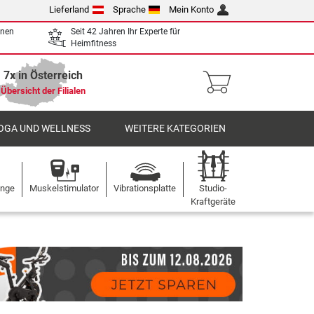
Lieferland
Sprache
Mein Konto
enen
Seit 42 Jahren Ihr Experte für
Heimfitness
7x in Österreich
Übersicht der Filialen
OGA UND WELLNESS
WEITERE KATEGORIEN
ange
Muskelstimulator
Vibrationsplatte
Studio-
Kraftgeräte