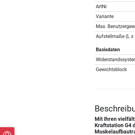
ArtNr.
Variante
Max. Benutzergew
Aufstellmaße (L x 
Basisdaten
Widerstandssyst
Gewichtsblock
Beschreibu
Mit Ihren vielfä
Kraftstation G4
d
Muskelaufbautra