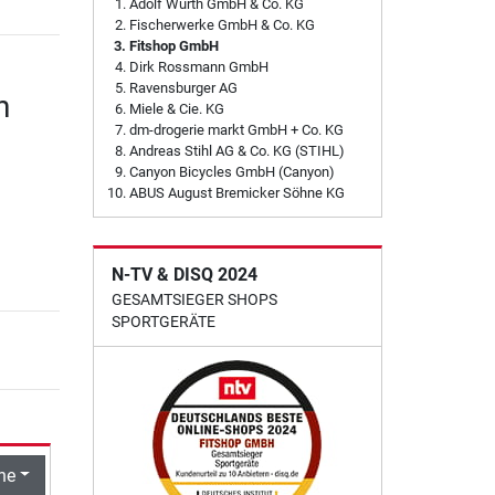
Adolf Würth GmbH & Co. KG
Fischerwerke GmbH & Co. KG
Fitshop GmbH
Dirk Rossmann GmbH
Ravensburger AG
n
Miele & Cie. KG
dm-drogerie markt GmbH + Co. KG
Andreas Stihl AG & Co. KG (STIHL)
Canyon Bicycles GmbH (Canyon)
ABUS August Bremicker Söhne KG
N-TV & DISQ 2024
GESAMTSIEGER SHOPS
SPORTGERÄTE
he