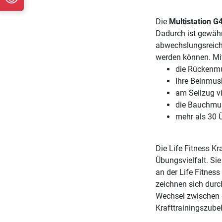
Die
Multistation G4
Dadurch ist gewährl
abwechslungsreich 
werden können. Mi
die Rückenmu
Ihre Beinmusk
am Seilzug v
die Bauchmus
mehr als 30 
Die Life Fitness Kr
Übungsvielfalt. Si
an der Life Fitnes
zeichnen sich dur
Wechsel zwischen d
Krafttrainingszube