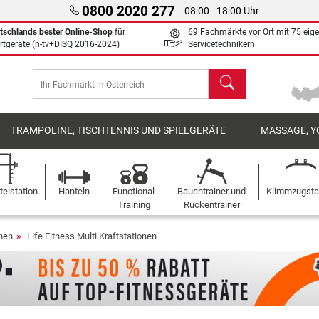
0800 2020 277
08:00 - 18:00 Uhr
tschlands bester Online-Shop
für
69 Fachmärkte vor Ort mit 75 eig
rtgeräte (n-tv+DISQ 2016-2024)
Servicetechnikern
Suchen
TRAMPOLINE, TISCHTENNIS UND SPIELGERÄTE
MASSAGE, Y
elstation
Hanteln
Functional
Bauchtrainer und
Klimmzugst
Training
Rückentrainer
onen
Life Fitness Multi Kraftstationen