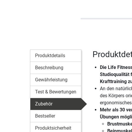
Produktdeta
Produktdetails
Die
Life Fitnes
Beschreibung
Studioqualität 
Gewährleistung
Krafttraining z
An den natürl
Test & Bewertungen
des Körpers orie
ergonomisches
Zubehör
Mehr als 30 ve
Bestseller
Übungen mögli
Brustmuske
Produktsicherheit
Beinmuskel