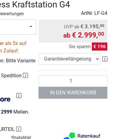
ess Kraftstation G4
ArtNr.
LF-G4
Bewertungen
€ 3.195,
00
UVP
ab
€ 2.999,
00
ab
r als 5x auf
Sie sparen
€ 196
m Zulauf.
Garantieverlä
: Bitte Variante
r Spedition
Anzahl
IN DEN WARENKORB
e
2999
Meilen.
URTEIL
Stabilität