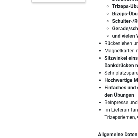
Trizeps-Üb
Bizeps-Übu
Schulter-/
Gerade/sch
und vielen 
Rückenlehen un
Magnetkarten m
Sitzwinkel ein
Bankdrücken mi
Sehr platzspare
Hochwertige Ma
Einfaches und 
den Übungen
Beinpresse und 
Im Lieferumfan
Trizepsriemen,
Allgemeine Daten