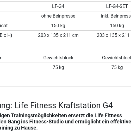
LF-G4
LF-G4-SET
ohne Beinpresse
inkl. Beinpres
icht
150 kg
150 kg
B x H)
203 x 135 x 211 cm
203 x 135 x 211
em
Gewichtsblock
Gewichtsbloc
75 kg
75 kg
ng: Life Fitness Kraftstation G4
ltigen Trainingsmöglichkeiten ersetzt die
Life Fitness
en Gang ins Fitness-Studio und ermöglicht ein effektiv
ining zu Hause.