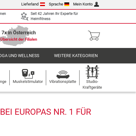
Lieferland
Sprache
Mein Konto
enen
Seit 42 Jahren Ihr Experte für
Heimfitness
7x in Österreich
Übersicht der Filialen
OGA UND WELLNESS
WEITERE KATEGORIEN
ange
Muskelstimulator
Vibrationsplatte
Studio-
Kraftgeräte
BEI EUROPAS NR. 1 FÜR