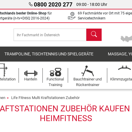
0800 2020 277
09:00 - 18:00 Uhr
tschlands bester Online-Shop
für
69 Fachmärkte vor Ort mit 75 eig
rtgeräte (n-tv+DISQ 2016-2024)
Servicetechnikern
Suchen
TRAMPOLINE, TISCHTENNIS UND SPIELGERÄTE
MASSAGE, Y
elstation
Hanteln
Functional
Bauchtrainer und
Klimmzugst
Training
Rückentrainer
onen
Life Fitness Multi Kraftstationen Zubehör
RAFTSTATIONEN ZUBEHÖR KAUFEN 
HEIMFITNESS