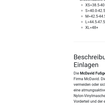
XS=38.5-40
S=40.0-42.
M=42.5-44.
L=44.5-47.5
XL=48+
Beschreib
Einlagen
Die
McDavid Fußge
Firma McDavid. Die
vermeiden oder sic
eine atmungsaktive
Nylon-Vinylmaschen
Vorderteil und der 