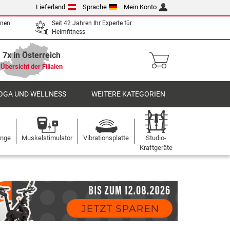
Lieferland
Sprache
Mein Konto
enen
Seit 42 Jahren Ihr Experte für
Heimfitness
7x in Österreich
Übersicht der Filialen
OGA UND WELLNESS
WEITERE KATEGORIEN
ange
Muskelstimulator
Vibrationsplatte
Studio-
Kraftgeräte