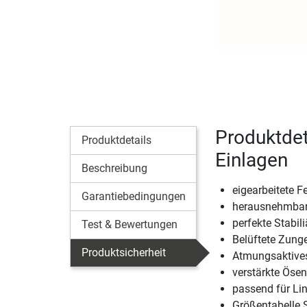
Produktdet
Produktdetails
Einlagen
Beschreibung
eigearbeitete F
Garantiebedingungen
herausnehmbare
perfekte Stabil
Test & Bewertungen
Belüftete Zunge
Produktsicherheit
Atmungsaktives
verstärkte Ösen
passend für Li
Größentabelle