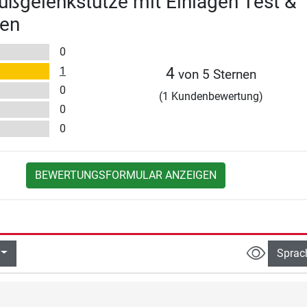
ßgelenkstütze mit Einlagen Test &
en
0
1
4
von 5 Sternen
0
(1 Kundenbewertung)
0
0
BEWERTUNGSFORMULAR ANZEIGEN
Sprac