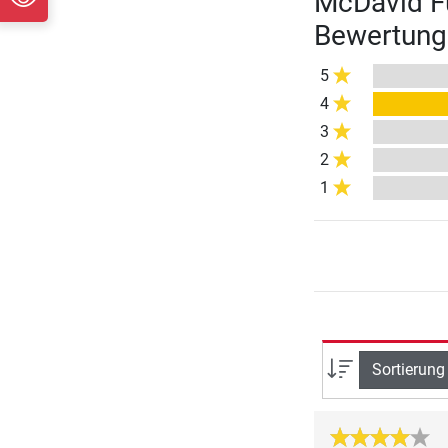
McDavid Fu
Bewertung
5
4
3
2
1
Sortierung