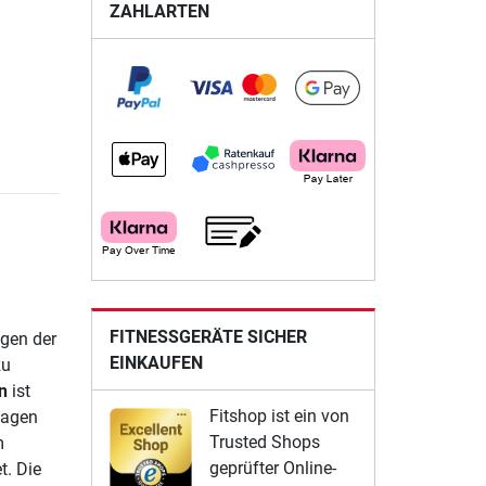
ZAHLARTEN
FITNESSGERÄTE SICHER
agen der
EINKAUFEN
zu
n
ist
Fitshop ist ein von
Lagen
Trusted Shops
m
geprüfter Online-
t. Die