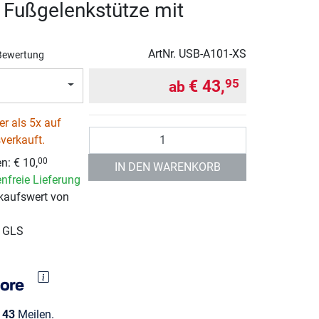
Fußgelenkstütze mit
ArtNr.
USB-A101-XS
Bewertung
€ 43,
95
ab
r als 5x auf
Anzahl
verkauft.
n: € 10,
00
IN DEN WARENKORB
nfreie Lieferung
kaufswert von
r GLS
e
43
Meilen.