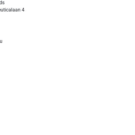
ds
uticalaan 4
u