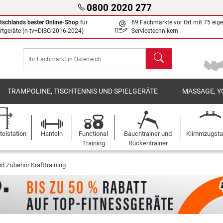
0800 2020 277
tschlands bester Online-Shop
für
69 Fachmärkte vor Ort mit 75 eig
rtgeräte (n-tv+DISQ 2016-2024)
Servicetechnikern
Suchen
TRAMPOLINE, TISCHTENNIS UND SPIELGERÄTE
MASSAGE, Y
elstation
Hanteln
Functional
Bauchtrainer und
Klimmzugst
Training
Rückentrainer
d Zubehör Krafttraining