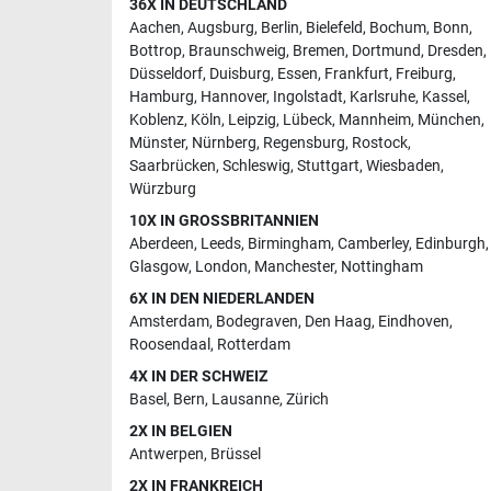
36X IN DEUTSCHLAND
Aachen
,
Augsburg
,
Berlin
,
Bielefeld
,
Bochum
,
Bonn
,
Bottrop
,
Braunschweig
,
Bremen
,
Dortmund
,
Dresden
,
Düsseldorf
,
Duisburg
,
Essen
,
Frankfurt
,
Freiburg
,
Hamburg
,
Hannover
,
Ingolstadt
,
Karlsruhe
,
Kassel
,
Koblenz
,
Köln
,
Leipzig
,
Lübeck
,
Mannheim
,
München
,
Münster
,
Nürnberg
,
Regensburg
,
Rostock
,
Saarbrücken
,
Schleswig
,
Stuttgart
,
Wiesbaden
,
Würzburg
10X IN GROSSBRITANNIEN
Aberdeen
,
Leeds
,
Birmingham
,
Camberley
,
Edinburgh
,
Glasgow
,
London
,
Manchester
,
Nottingham
6X IN DEN NIEDERLANDEN
Amsterdam
,
Bodegraven
,
Den Haag
,
Eindhoven
,
Roosendaal
,
Rotterdam
4X IN DER SCHWEIZ
Basel
,
Bern
,
Lausanne
,
Zürich
2X IN BELGIEN
Antwerpen
,
Brüssel
2X IN FRANKREICH