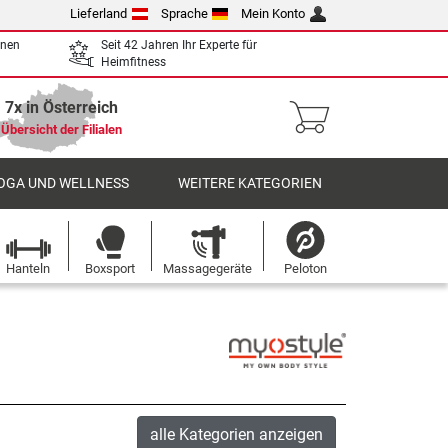
Lieferland
Sprache
Mein Konto
enen
Seit 42 Jahren Ihr Experte für
Heimfitness
7x in Österreich
Übersicht der Filialen
OGA UND WELLNESS
WEITERE KATEGORIEN
Hanteln
Boxsport
Massagegeräte
Peloton
alle Kategorien anzeigen