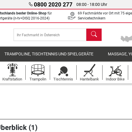
0800 2020 277
08:00 - 18:00 Uhr
tschlands bester Online-Shop
für
69 Fachmärkte vor Ort mit 75 eig
rtgeräte (n-tv+DISQ 2016-2024)
Servicetechnikern
Suchen
TRAMPOLINE, TISCHTENNIS UND SPIELGERÄTE
MASSAGE, Y
Kraftstation
Trampolin
Tischtennis
Hantelbank
Indoor Bike
berblick (1)