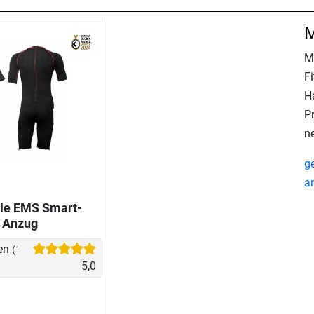
M
M
F
H
Pr
n
g
a
le EMS Smart-
Anzug
en
(1)
5,0