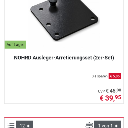
Auf Lager
NOHRD Ausleger-Arretierungsset (2er-Set)
Sie sparen
€ 5,05
00
€ 45,
UVP
€ 39,
95
Artikel pro Seite:
Seite