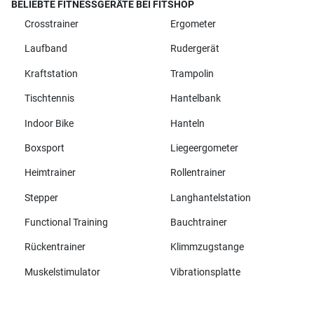
BELIEBTE FITNESSGERÄTE BEI FITSHOP
Crosstrainer
Ergometer
Laufband
Rudergerät
Kraftstation
Trampolin
Tischtennis
Hantelbank
Indoor Bike
Hanteln
Boxsport
Liegeergometer
Heimtrainer
Rollentrainer
Stepper
Langhantelstation
Functional Training
Bauchtrainer
Rückentrainer
Klimmzugstange
Muskelstimulator
Vibrationsplatte
Alle Marken