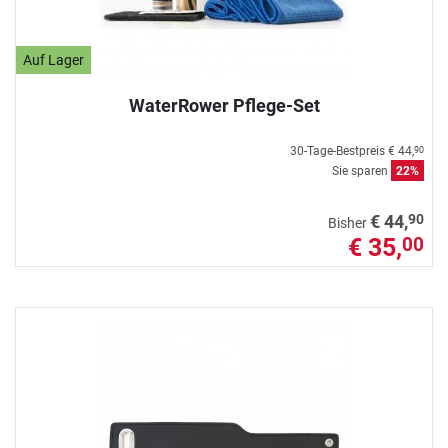
Auf Lager
WaterRower Pflege-Set
30-Tage-Bestpreis
€ 44,
90
Sie sparen
22%
90
€ 44,
Bisher
€ 35,
00