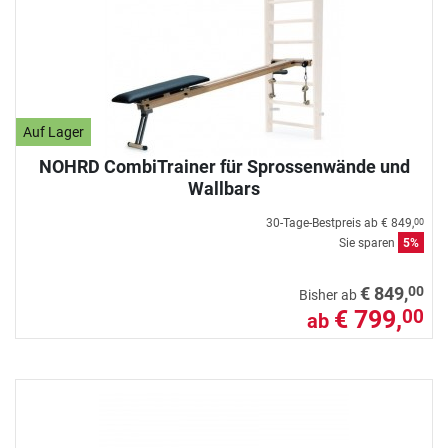
Auf Lager
NOHRD CombiTrainer für Sprossenwände und
Wallbars
30-Tage-Bestpreis ab
€ 849,
00
Sie sparen
5%
00
€ 849,
Bisher ab
€ 799,
00
ab