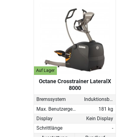
Auf Lager
Octane Crosstrainer LateralX
8000
Bremssystem
Induktionsbremse (EMS)
Max. Benutzergewicht
181 kg
Display
Kein Display
Schrittlänge
-