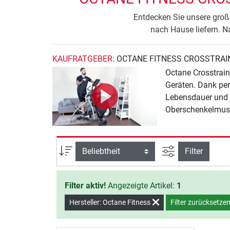
Entdecken Sie unsere große
nach Hause liefern. N
KAUFRATGEBER
: OCTANE FITNESS CROSSTRAI
Octane Crosstrain
Geräten. Dank per
Lebensdauer und Z
Oberschenkelmus
Ansicht filtern
Sortierung
Filter
Filter aktiv!
Angezeigte Artikel:
1
Hersteller: Octane Fitness
Filter zurücksetze