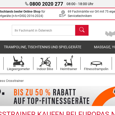
0800 2020 277
08:00 - 18:00 Uhr
tschlands bester Online-Shop
für
69 Fachmärkte vor Ort mit 75 eig
rtgeräte (n-tv+DISQ 2016-2024)
Servicetechnikern
Suchen
TRAMPOLINE, TISCHTENNIS UND SPIELGERÄTE
MASSAGE, Y
Liegeergometer
Indoor Bike
Heimtrainer
Fitnesstrampolin
ess Crosstrainer
STRAINER KAUFEN BEI EUROPAS N