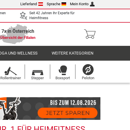
Lieferland
Sprache
Mein Konto
enen
Seit 42 Jahren Ihr Experte für
Heimfitness
7x in Österreich
Übersicht der Filialen
OGA UND WELLNESS
WEITERE KATEGORIEN
Rollentrainer
Stepper
Boxsport
Peloton
R. 1 FÜR HEIMFITNESS