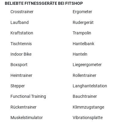
BELIEBTE FITNESSGERÄTE BEI FITSHOP
Crosstrainer
Ergometer
Laufband
Rudergerät
Kraftstation
Trampolin
Tischtennis
Hantelbank
Indoor Bike
Hanteln
Boxsport
Liegeergometer
Heimtrainer
Rollentrainer
Stepper
Langhantelstation
Functional Training
Bauchtrainer
Rückentrainer
Klimmzugstange
Muskelstimulator
Vibrationsplatte
Alle Marken