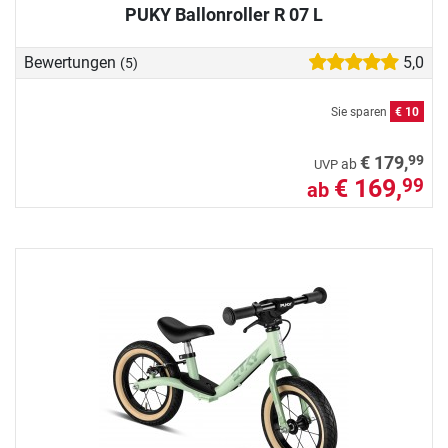
PUKY Ballonroller R 07 L
Bewertungen
5,0
(5)
Sie sparen
€ 10
99
€ 179,
ab
UVP
€ 169,
99
ab