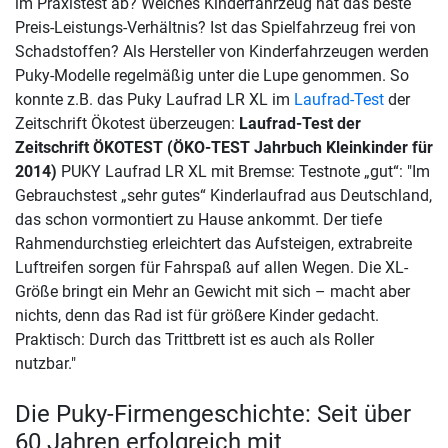
im Praxistest ab? Welches Kinderfahrzeug hat das beste
Preis-Leistungs-Verhältnis? Ist das Spielfahrzeug frei von
Schadstoffen? Als Hersteller von Kinderfahrzeugen werden
Puky-Modelle regelmäßig unter die Lupe genommen. So
konnte z.B. das Puky Laufrad LR XL im
Laufrad-Test
der
Zeitschrift Ökotest überzeugen:
Laufrad-Test der
Zeitschrift ÖKOTEST (ÖKO-TEST Jahrbuch Kleinkinder für
2014)
PUKY Laufrad LR XL mit Bremse: Testnote „gut“: "Im
Gebrauchstest „sehr gutes“ Kinderlaufrad aus Deutschland,
das schon vormontiert zu Hause ankommt. Der tiefe
Rahmendurchstieg erleichtert das Aufsteigen, extrabreite
Luftreifen sorgen für Fahrspaß auf allen Wegen. Die XL-
Größe bringt ein Mehr an Gewicht mit sich – macht aber
nichts, denn das Rad ist für größere Kinder gedacht.
Praktisch: Durch das Trittbrett ist es auch als Roller
nutzbar."
Die Puky-Firmengeschichte: Seit über
60 Jahren erfolgreich mit