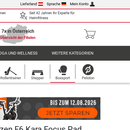
Lieferland
Sprache
Mein Konto
enen
Seit 42 Jahren Ihr Experte für
Heimfitness
7x in Österreich
Übersicht der Filialen
OGA UND WELLNESS
WEITERE KATEGORIEN
Rollentrainer
Stepper
Boxsport
Peloton
zen F6 Kara Focus Pad