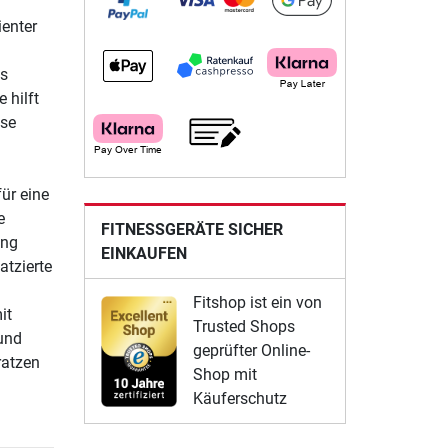
ienter
es
 hilft
sse
ür eine
e
FITNESSGERÄTE SICHER
ung
EINKAUFEN
atzierte
Fitshop ist ein von
it
Trusted Shops
 und
geprüfter Online-
ratzen
Shop mit
Käuferschutz