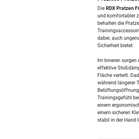
Die
RDX Pratzen F
und komfortabler z
behalten die Pratz
Trainingsaccessoir
dabei, auch ungena
Sicherheit bietet.
Im Inneren sorgen 
effektive Stoßdämp
Fläche verteilt. 
während längerer Tr
Belüftungsöffnung
Trainingsgefühl bei
einem ergonomische
einem sicheren Kle
stabil in der Hand