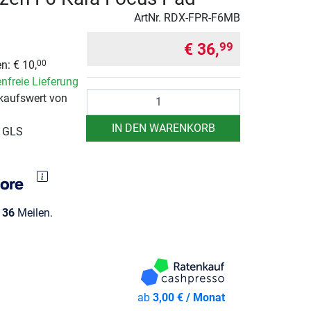
ArtNr.
RDX-FPR-F6MB
€ 36,
99
n: € 10,
00
nfreie Lieferung
Anzahl
kaufswert von
IN DEN WARENKORB
r GLS
e
36
Meilen.
ab
3,00 € / Monat