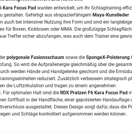
6 Kara Focus Pad
wurden entwickelt, um Ihr Schlagtraining effiz
u gestalten. Gefertigt aus strapazierfähigem
Maya-Kunstleder
en auch bei intensiver Nutzung ihre Form und sind ein langlebig
es für Boxen, Kickboxen oder MMA. Die großzügige Schlagfläche
ue Treffer sicher abzufangen, was auch dem Trainer eine gewi
der
polygonale Fusionsschaum
sowie die
SpongeX-Polsterung
f
fung. So wird die Aufprallenergie gleichmäßig über die gesamt
Dadurch werden Hände und Handgelenke geschont und die Ermüd
ainingseinheiten reduziert. Zusätzlich verbessern strategisch pl
en die Luftzirkulation und tragen zu einem angenehmen
. Für optimalen Halt sind die
RDX Pratzen F6 Kara Focus Pad
m
n Griffball in der Handfläche, einer gepolsterten Handauflage
ttverschluss ausgestattet. Dieses Design sorgt dafür, dass die P
 liegen und Schläge kontrolliert aufgenommen werden können.