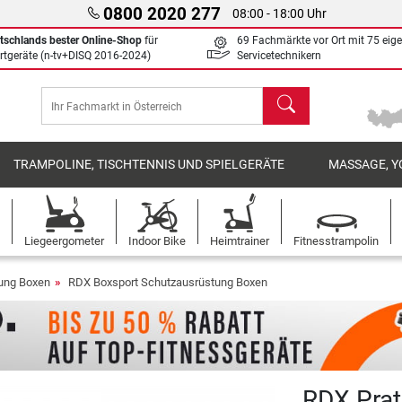
0800 2020 277
08:00 - 18:00 Uhr
tschlands bester Online-Shop
für
69 Fachmärkte vor Ort mit 75 eig
rtgeräte (n-tv+DISQ 2016-2024)
Servicetechnikern
Suchen
TRAMPOLINE, TISCHTENNIS UND SPIELGERÄTE
MASSAGE, Y
Liegeergometer
Indoor Bike
Heimtrainer
Fitnesstrampolin
ung Boxen
RDX Boxsport Schutzausrüstung Boxen
RDX Prat