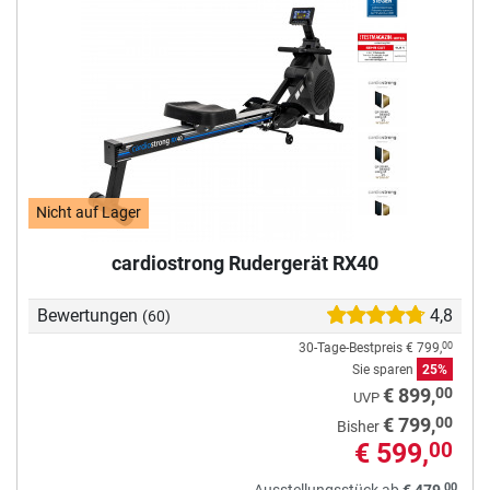
Nicht auf Lager
cardiostrong Rudergerät RX40
Bewertungen
4,8
(60)
30-Tage-Bestpreis
€ 799,
00
Sie sparen
25%
00
€ 899,
UVP
00
€ 799,
Bisher
€ 599,
00
00
Ausstellungsstück ab
€ 479,