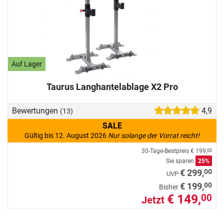
Auf Lager
Taurus Langhantelablage X2 Pro
Bewertungen
4,9
(13)
SALE
Gültig bis 12. August 2026
Nur solange der Vorrat reicht!
30-Tage-Bestpreis
€ 199,
00
Sie sparen
25%
00
€ 299,
UVP
00
€ 199,
Bisher
€ 149,
00
Jetzt