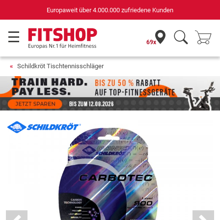
Deutschlands bester Online-Shop
für Sportgeräte (n-tv+DISQ 2016-2024)
69x
Schildkröt Tischtennisschläger