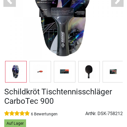
Previous
Next
Schildkröt Tischtennisschläger
CarboTec 900
ArtNr.
DSK-758212
6 Bewertungen
Auf Lager