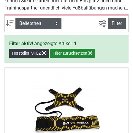
können Sie im Garten oder auf dem Bolzplatz auch ohne
Trainingspartner unendlich viele Fußballübungen machen.
Die dehnbare Leine befördert den Ball immer wieder zurück
zu Ihnen.
Ansicht filte
Sortierung
Filter
Filter aktiv!
Angezeigte Artikel:
1
Hersteller: SKLZ
Filter zurücksetzen