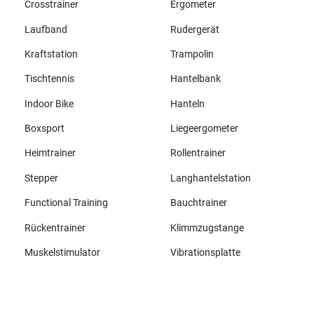
Crosstrainer
Ergometer
Laufband
Rudergerät
Kraftstation
Trampolin
Tischtennis
Hantelbank
Indoor Bike
Hanteln
Boxsport
Liegeergometer
Heimtrainer
Rollentrainer
Stepper
Langhantelstation
Functional Training
Bauchtrainer
Rückentrainer
Klimmzugstange
Muskelstimulator
Vibrationsplatte
Alle Marken