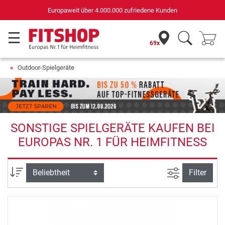
Europaweit über 4.000.000 zufriedene Kunden
69x
Outdoor-Spielgeräte
SONSTIGE SPIELGERÄTE KAUFEN BEI
EUROPAS NR. 1 FÜR HEIMFITNESS
Ansicht filte
Sortierung
Filter