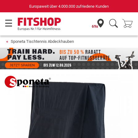
Deutschlands
.000.000 zufriedene Kunden
für Sportgeräte
69x
Sponeta Tischtennis Abdeckhauben