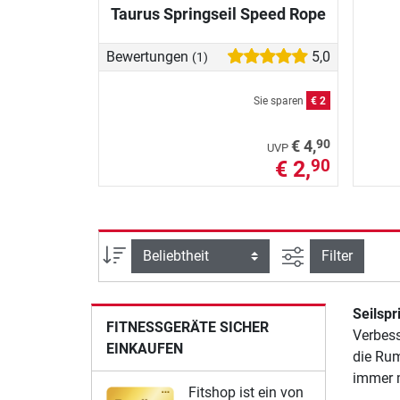
Taurus Springseil Speed Rope
Bewertungen
5,0
(1)
Sie sparen
€ 2
90
€ 4,
UVP
€ 2,
90
Ansicht filtern
Sortierung
Filter
Seilspr
FITNESSGERÄTE SICHER
Verbess
EINKAUFEN
die Rum
immer m
Fitshop ist ein von