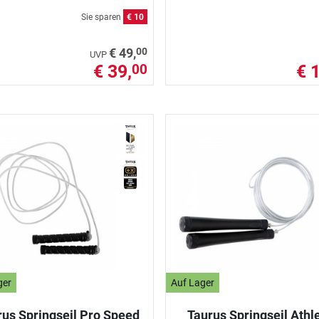
Sie sparen
€ 10
00
€ 49,
UVP
€ 39,
€ 
00
ger
Auf Lager
rus Springseil Pro Speed
Taurus Springseil Athle