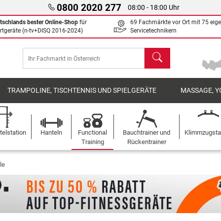
0800 2020 277
08:00 - 18:00 Uhr
tschlands bester Online-Shop
für
69 Fachmärkte vor Ort mit 75 eig
rtgeräte (n-tv+DISQ 2016-2024)
Servicetechnikern
Suchen
TRAMPOLINE, TISCHTENNIS UND SPIELGERÄTE
MASSAGE, Y
elstation
Hanteln
Functional
Bauchtrainer und
Klimmzugst
Training
Rückentrainer
le