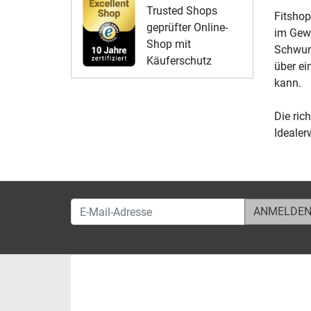
Trusted Shops
Fitshop
geprüfter Online-
im Gewi
Shop mit
Schwung
Käuferschutz
über ei
kann.
Die ric
Idealer
E-Mail-Adresse