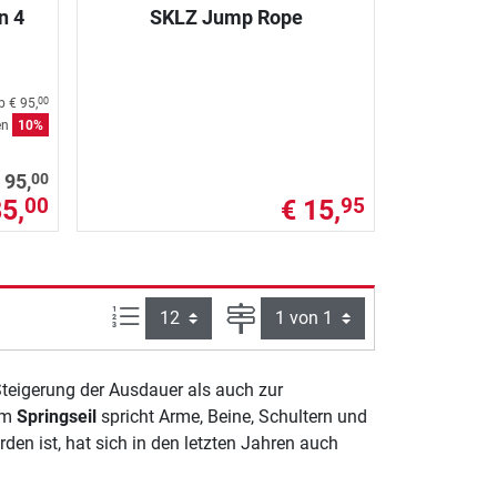
n 4
SKLZ Jump Rope
ab
€ 95,
00
en
10%
00
 95,
85,
€ 15,
00
95
Artikel pro Seite:
Seite
teigerung der Ausdauer als auch zur
nem
Springseil
spricht Arme, Beine, Schultern und
en ist, hat sich in den letzten Jahren auch