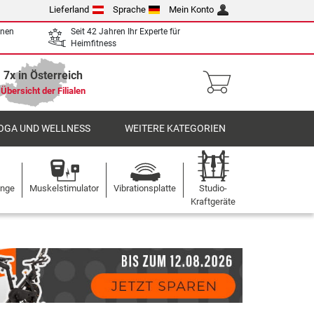
Lieferland
Sprache
Mein Konto
enen
Seit 42 Jahren Ihr Experte für
Heimfitness
7x in Österreich
Übersicht der Filialen
OGA UND WELLNESS
WEITERE KATEGORIEN
ange
Muskelstimulator
Vibrationsplatte
Studio-
Kraftgeräte