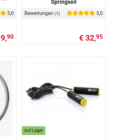
Springseil
5,0
Bewertungen
5,0
(1)
 9,
€ 32,
90
95
Auf Lager