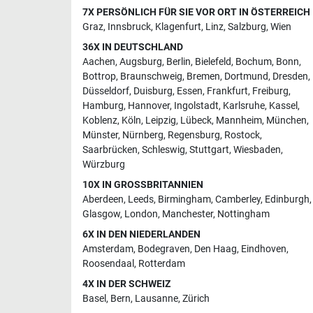
7X PERSÖNLICH FÜR SIE VOR ORT IN ÖSTERREICH
Graz
,
Innsbruck
,
Klagenfurt
,
Linz
,
Salzburg
,
Wien
36X IN DEUTSCHLAND
Aachen
,
Augsburg
,
Berlin
,
Bielefeld
,
Bochum
,
Bonn
,
Bottrop
,
Braunschweig
,
Bremen
,
Dortmund
,
Dresden
,
Düsseldorf
,
Duisburg
,
Essen
,
Frankfurt
,
Freiburg
,
Hamburg
,
Hannover
,
Ingolstadt
,
Karlsruhe
,
Kassel
,
Koblenz
,
Köln
,
Leipzig
,
Lübeck
,
Mannheim
,
München
,
Münster
,
Nürnberg
,
Regensburg
,
Rostock
,
Saarbrücken
,
Schleswig
,
Stuttgart
,
Wiesbaden
,
Würzburg
10X IN GROSSBRITANNIEN
Aberdeen
,
Leeds
,
Birmingham
,
Camberley
,
Edinburgh
,
Glasgow
,
London
,
Manchester
,
Nottingham
6X IN DEN NIEDERLANDEN
Amsterdam
,
Bodegraven
,
Den Haag
,
Eindhoven
,
Roosendaal
,
Rotterdam
4X IN DER SCHWEIZ
Basel
,
Bern
,
Lausanne
,
Zürich