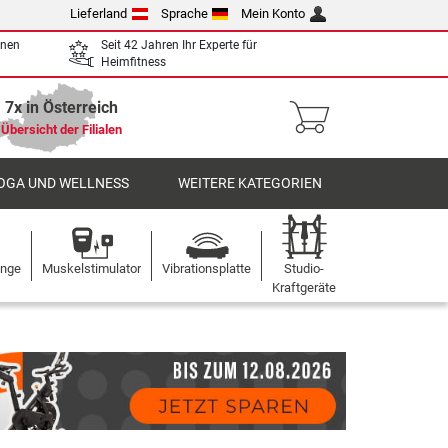
Lieferland
Sprache
Mein Konto
enen
Seit 42 Jahren Ihr Experte für
Heimfitness
7x in Österreich
Übersicht der Filialen
OGA UND WELLNESS
WEITERE KATEGORIEN
ange
Muskelstimulator
Vibrationsplatte
Studio-
Kraftgeräte