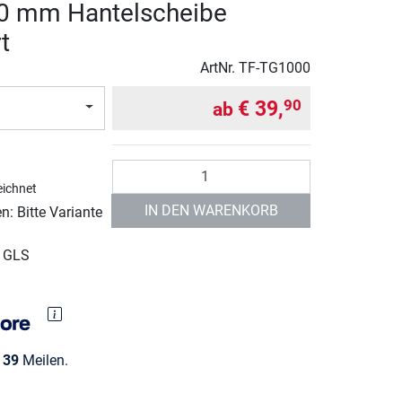
30 mm Hantelscheibe
t
ArtNr.
TF-TG1000
€ 39,
90
ab
Anzahl
ichnet
IN DEN WARENKORB
: Bitte Variante
r GLS
e
39
Meilen.