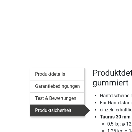
Produktdet
Produktdetails
gummiert
Garantiebedingungen
Hantelscheibe 
Test & Bewertungen
Für Hantelsta
einzeln erhältli
Produktsicherheit
Taurus 30 mm 
0,5 kg: ⌀ 12
1,25 kg: ⌀ 1