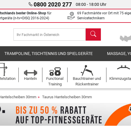
0800 2020 277
08:00 - 18:00 Uhr
tschlands bester Online-Shop
für
69 Fachmärkte vor Ort mit 75 eig
rtgeräte (n-tv+DISQ 2016-2024)
Servicetechnikern
Suchen
TRAMPOLINE, TISCHTENNIS UND SPIELGERÄTE
MASSAGE, Y
elstation
Hanteln
Functional
Bauchtrainer und
Klimmzugst
Training
Rückentrainer
Hantelscheiben 30mm
Taurus Hantelscheiben 30mm