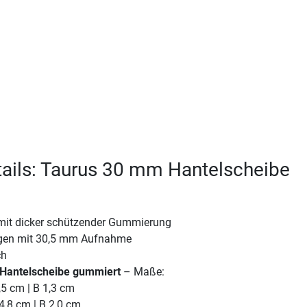
ails: Taurus 30 mm Hantelscheibe
mit dicker schützender Gummierung
ngen mit 30,5 mm Aufnahme
ch
Hantelscheibe gummiert
– Maße:
,5 cm | B 1,3 cm
4,8 cm | B 2,0 cm