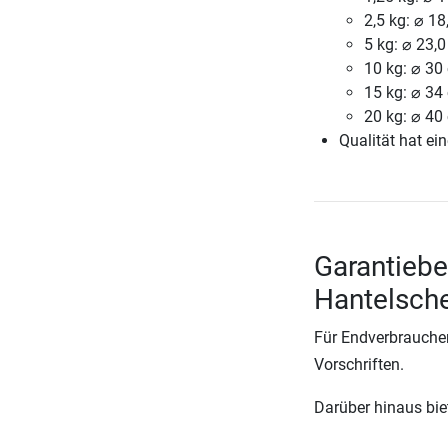
2,5 kg: ⌀ 18
5 kg: ⌀ 23,0
10 kg: ⌀ 30
15 kg: ⌀ 34
20 kg: ⌀ 40
Qualität hat ein
Garantieb
Hantelsch
Für Endverbraucher
Vorschriften.
Darüber hinaus biete