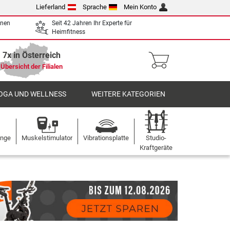
Lieferland
Sprache
Mein Konto
enen
Seit 42 Jahren Ihr Experte für
Heimfitness
7x in Österreich
Übersicht der Filialen
OGA UND WELLNESS
WEITERE KATEGORIEN
ange
Muskelstimulator
Vibrationsplatte
Studio-
Kraftgeräte