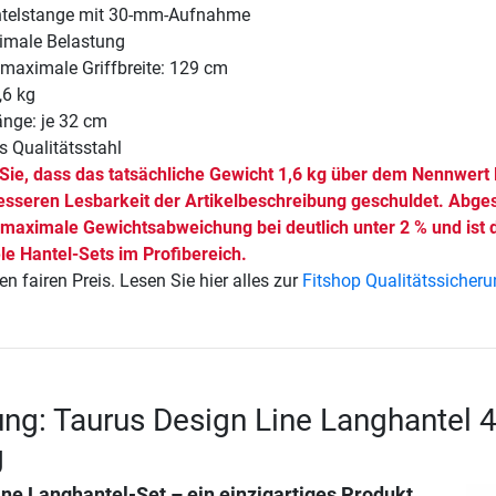
telstange mit 30-mm-Aufnahme
imale Belastung
maximale Griffbreite: 129 cm
,6 kg
nge: je 32 cm
s Qualitätsstahl
 Sie, dass das tatsächliche Gewicht 1,6 kg über dem Nennwert l
 besseren Lesbarkeit der Artikelbeschreibung geschuldet. Abg
e maximale Gewichtsabweichung bei deutlich unter 2 % und ist 
le Hantel-Sets im Profibereich.
en fairen Preis. Lesen Sie hier alles zur
Fitshop Qualitätssicher
ng: Taurus Design Line Langhantel 4
g
ne Langhantel-Set – ein einzigartiges Produkt