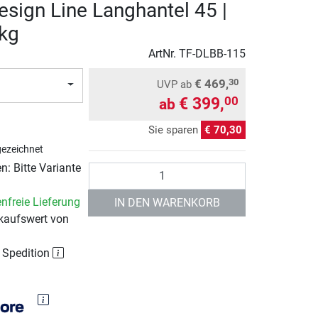
esign Line Langhantel 45 |
 kg
ArtNr.
TF-DLBB-115
€ 469,
30
UVP
ab
€ 399,
00
ab
Sie sparen
€ 70,30
ezeichnet
: Bitte Variante
Anzahl
nfreie Lieferung
IN DEN WARENKORB
kaufswert von
r Spedition