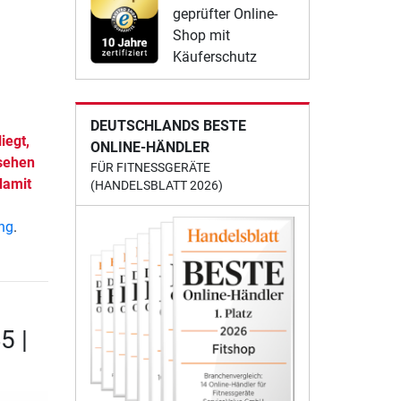
geprüfter Online-
Shop mit
Käuferschutz
DEUTSCHLANDS BESTE
iegt,
ONLINE-HÄNDLER
esehen
FÜR FITNESSGERÄTE
damit
(HANDELSBLATT 2026)
ung
.
5 |