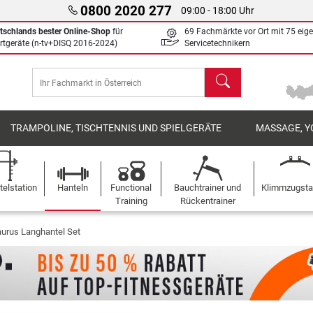
0800 2020 277
09:00 - 18:00 Uhr
tschlands bester Online-Shop
für
69 Fachmärkte vor Ort mit 75 eig
rtgeräte (n-tv+DISQ 2016-2024)
Servicetechnikern
Suchen
TRAMPOLINE, TISCHTENNIS UND SPIELGERÄTE
MASSAGE, Y
elstation
Hanteln
Functional
Bauchtrainer und
Klimmzugst
Training
Rückentrainer
aurus Langhantel Set