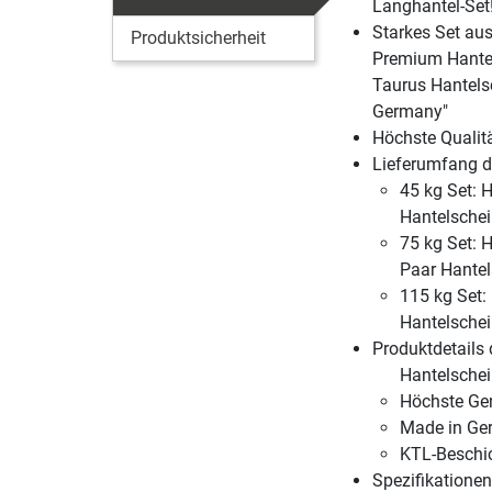
Langhantel-Set
Starkes Set au
Produktsicherheit
Premium Hante
Taurus Hantels
Germany"
Höchste Qualitä
Lieferumfang de
45 kg Set: H
Hantelsche
75 kg Set: H
Paar Hante
115 kg Set: 
Hantelschei
Produktdetails
Hantelsche
Höchste Gen
Made in Ger
KTL-Beschic
Spezifikatione