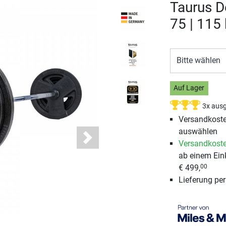
Taurus D
75 | 115
Bitte wählen
Auf Lager
3x ausg
Versandkosten
auswählen
Next
Versandkoste
ab einem Ein
€ 499,
00
Lieferung pe