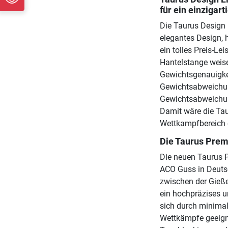
für ein einzigart
Die Taurus Design L
elegantes Design, 
ein tolles Preis-Le
Hantelstange weise
Gewichtsgenauigke
Gewichtsabweichun
Gewichtsabweichun
Damit wäre die Ta
Wettkampfbereich 
Die Taurus Pre
Die neuen Taurus 
ACO Guss in Deuts
zwischen der Gieße
ein hochpräzises u
sich durch minima
Wettkämpfe geeigne