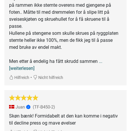
på rammen ikke stemte overens med gjengene på
foten.. Måtte til med dremmelen for å slipe litt på
sveiseskjøten og skruehullet for å få skruene til å
passe.
Hullene på stengene som skulle skrues på ryggplaten
stemte heller ikke 100%, men de fikk jeg til å passe
med bruke av endel makt.
Men etter å endelig ha fått skrudd sammen
...
[weiterlesen]
•
Hilfreich
Nicht hilfreich
Juan
(TF-B450-2)
Skøn bænk! Formidabelt at den kan komme i negativ
til decline press og mave øvelser