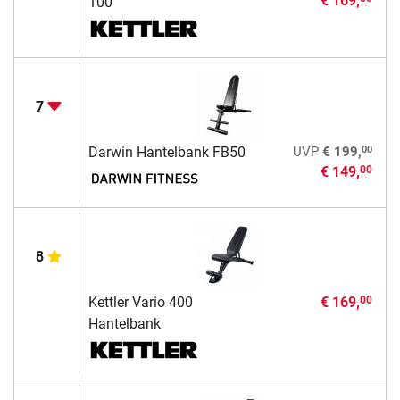
€ 169,
100
7
00
Darwin Hantelbank FB50
UVP
€ 199,
€ 149,
00
8
Kettler Vario 400
€ 169,
00
Hantelbank