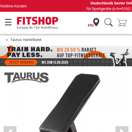
Deutschlands bester Online-Shop
für Sportgeräte (n-tv+DISQ 2016-2024)
69x
Taurus Hantelbank