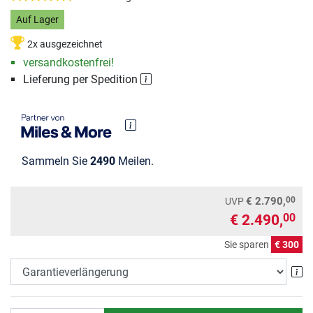
Auf Lager
2x ausgezeichnet
versandkostenfrei!
Lieferung per Spedition
Sammeln Sie
2490
Meilen.
00
€ 2.790,
UVP
€ 2.490,
00
Sie sparen
€ 300
Ga