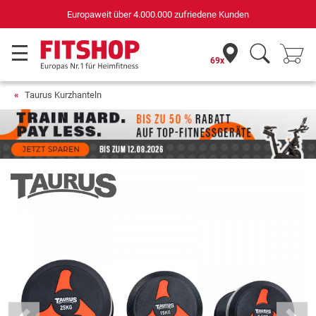
Deutschlands bester Online-Shop
für Sportgeräte (n-tv+DISQ 2016-2024)
69x
Taurus Kurzhanteln