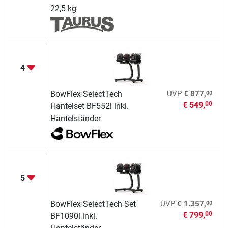
22,5 kg
4
00
BowFlex SelectTech
UVP
€ 877,
€ 549,
00
Hantelset BF552i inkl.
Hantelständer
5
00
BowFlex SelectTech Set
UVP
€ 1.357,
€ 799,
00
BF1090i inkl.