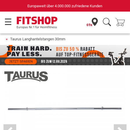
Deutschlands bester Online-Shop
für Sportgeräte (n-tv+DISQ 2016-2024)
69x
Taurus Langhantelstangen 30mm