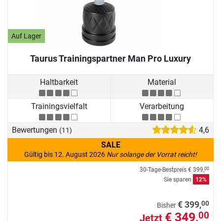
Auf Lager
Taurus Trainingspartner Man Pro Luxury
Haltbarkeit
Material
Trainingsvielfalt
Verarbeitung
Bewertungen
4,6
(11)
SALE
Gültig bis 12. August 2026
Nur solange der Vorrat reicht!
30-Tage-Bestpreis
€ 399,
00
Sie sparen
12%
00
€ 399,
Bisher
€ 349,
00
Jetzt