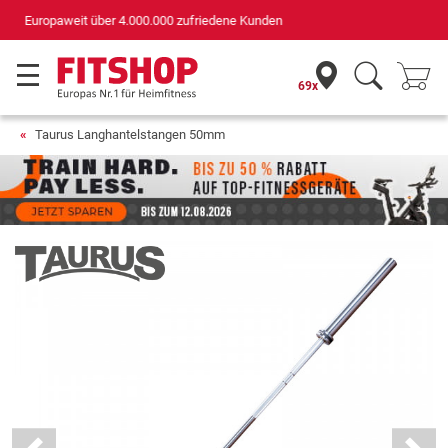
Deutschlands bester Online-Shop
für Sportgeräte (n-tv+DISQ 2016-2024)
69x
Taurus Langhantelstangen 50mm