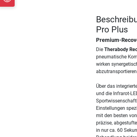
Beschreibu
Pro Plus
Premium-Recover
Die
Therabody Rec
pneumatische Komp
wirken synergetisc
abzutransportieren
Über das integriert
und die Infrarot-L
Sportwissenschaftl
Einstellungen spezi
mit den besten vo
präzise, abgestuft
in nur ca. 60 Seku