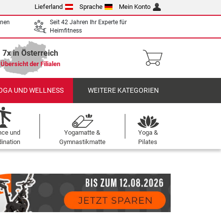
Lieferland
Sprache
Mein Konto
enen
Seit 42 Jahren Ihr Experte für
Heimfitness
7x in Österreich
Übersicht der Filialen
OGA UND WELLNESS
WEITERE KATEGORIEN
nce und
Yogamatte &
Yoga &
ination
Gymnastikmatte
Pilates