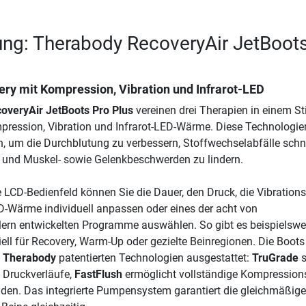
ng: Therabody RecoveryAir JetBoot
y mit Kompression, Vibration und Infrarot-LED
overyAir JetBoots Pro Plus
vereinen drei Therapien in einem Sti
ression, Vibration und Infrarot-LED-Wärme. Diese Technologie
h, um die Durchblutung zu verbessern, Stoffwechselabfälle schn
 und Muskel- sowie Gelenkbeschwerden zu lindern.
e LCD-Bedienfeld können Sie die Dauer, den Druck, die Vibration
ED-Wärme individuell anpassen oder eines der acht von
ern entwickelten Programme auswählen. So gibt es beispielswe
ell für Recovery, Warm-Up oder gezielte Beinregionen. Die Boots
n
Therabody
patentierten Technologien ausgestattet:
TruGrade
s
e Druckverläufe,
FastFlush
ermöglicht vollständige Kompression
nden. Das integrierte Pumpensystem garantiert die gleichmäßige