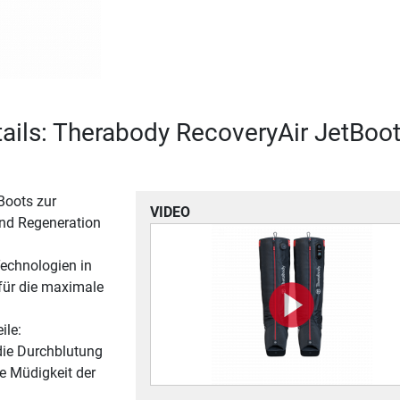
ails: Therabody RecoveryAir JetBoo
Boots zur
VIDEO
nd Regeneration
Technologien in
für die maximale
ile:
die Durchblutung
ie Müdigkeit der