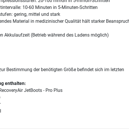
ompressionsstufen: 20-100 mmGh in 5-mmGh-Schritten
intervalle: 10-60 Minuten in 5-Minuten-Schritten
tufen: gering, mittel und stark
gendes Material in medizinischer Qualität hält starker Beanspru
n Akkulaufzeit (Betrieb während des Ladens möglich)
zur Bestimmung der benötigten Größe befindet sich im letzten
g enthalten:
ecoveryAir JetBoots - Pro Plus
e
r
l