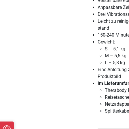
Verstellbare K
Anpassbare Zeit
Drei Vibrationss
Leicht zu reini
stand
150-240 Minute
Gewicht:
S – 5,1 kg
M – 5,5 kg
L – 5,8 kg
Eine Anleitung 
Produktbild
Im Lieferumfan
Therabody R
Reisetasch
Netzadapte
Splitterkabe