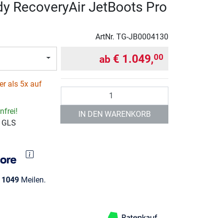
y RecoveryAir JetBoots Pro
ArtNr.
TG-JB0004130
€ 1.049,
00
ab
r als 5x auf
Anzahl
frei!
IN DEN WARENKORB
r GLS
e
1049
Meilen.