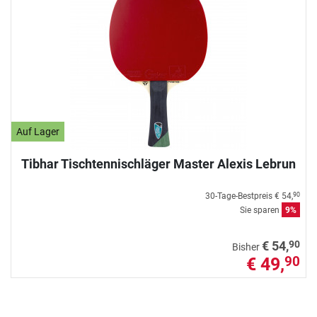
Auf Lager
Tibhar Tischtennischläger Master Alexis Lebrun
30-Tage-Bestpreis
€ 54,
90
Sie sparen
9%
90
€ 54,
Bisher
€ 49,
90