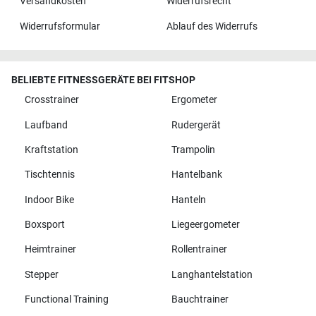
Versandkosten
Widerrufsrecht
Widerrufsformular
Ablauf des Widerrufs
BELIEBTE FITNESSGERÄTE BEI FITSHOP
Crosstrainer
Ergometer
Laufband
Rudergerät
Kraftstation
Trampolin
Tischtennis
Hantelbank
Indoor Bike
Hanteln
Boxsport
Liegeergometer
Heimtrainer
Rollentrainer
Stepper
Langhantelstation
Functional Training
Bauchtrainer