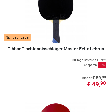
Nicht auf Lager
Tibhar Tischtennisschläger Master Felix Lebrun
30-Tage-Bestpreis
€ 59,
90
Sie sparen
16%
90
€ 59,
Bisher
€ 49,
90