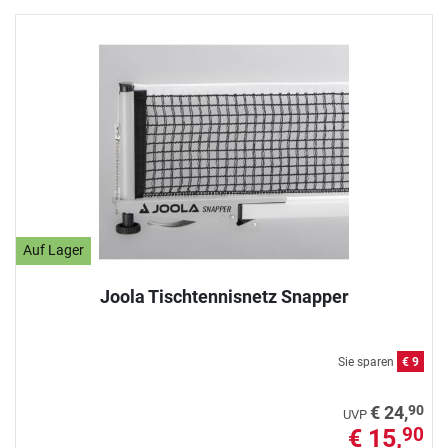
Auf Lager
Joola Tischtennisnetz Snapper
Sie sparen
€ 9
90
€ 24,
UVP
€ 15,
90