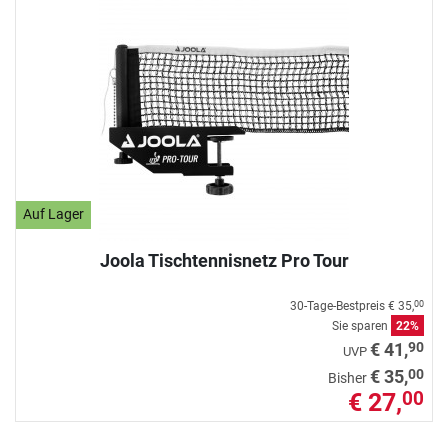
Auf Lager
Joola Tischtennisnetz Pro Tour
30-Tage-Bestpreis
€ 35,
00
Sie sparen
22%
90
€ 41,
UVP
00
€ 35,
Bisher
€ 27,
00