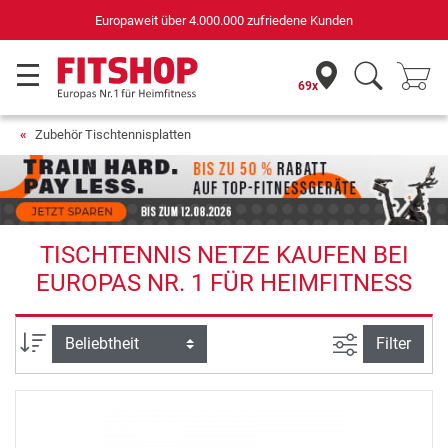
Europaweit über 4.000.000 zufriedene Kunden
69x
Zubehör Tischtennisplatten
TISCHTENNIS NETZE KAUFEN BEI
EUROPAS NR. 1 FÜR HEIMFITNESS
Ansicht filte
Sortierung
Filter