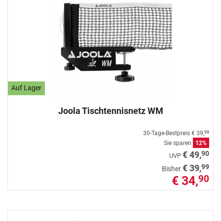
Auf Lager
Joola Tischtennisnetz WM
30-Tage-Bestpreis
€ 39,
99
Sie sparen
12%
90
€ 49,
UVP
99
€ 39,
Bisher
€ 34,
90