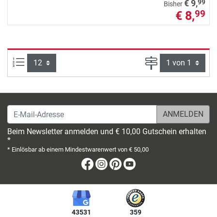
99
€ 9,
Bisher
€ 8,
99
Artikel pro Seite:
Seite
E-Mail-Adresse
Beim Newsletter anmelden und € 10,00 Gutschein erhalten
*
* Einlösbar ab einem Mindestwarenwert von € 50,00
Facebook
Instagram
Pinterest
Youtube
43531
359