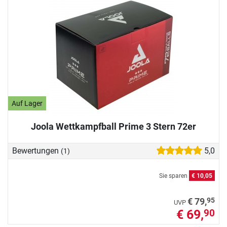
Auf Lager
Joola Wettkampfball Prime 3 Stern 72er
Bewertungen
5,0
(1)
Sie sparen
€ 10,05
95
€ 79,
UVP
€ 69,
90