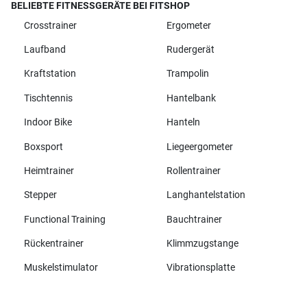
BELIEBTE FITNESSGERÄTE BEI FITSHOP
Crosstrainer
Ergometer
Laufband
Rudergerät
Kraftstation
Trampolin
Tischtennis
Hantelbank
Indoor Bike
Hanteln
Boxsport
Liegeergometer
Heimtrainer
Rollentrainer
Stepper
Langhantelstation
Functional Training
Bauchtrainer
Rückentrainer
Klimmzugstange
Muskelstimulator
Vibrationsplatte
Alle Marken