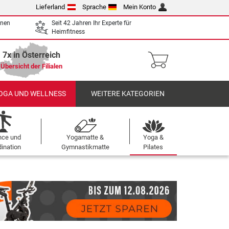
Lieferland
Sprache
Mein Konto
enen
Seit 42 Jahren Ihr Experte für
Heimfitness
7x in Österreich
Übersicht der Filialen
OGA UND WELLNESS
WEITERE KATEGORIEN
nce und
Yogamatte &
Yoga &
ination
Gymnastikmatte
Pilates