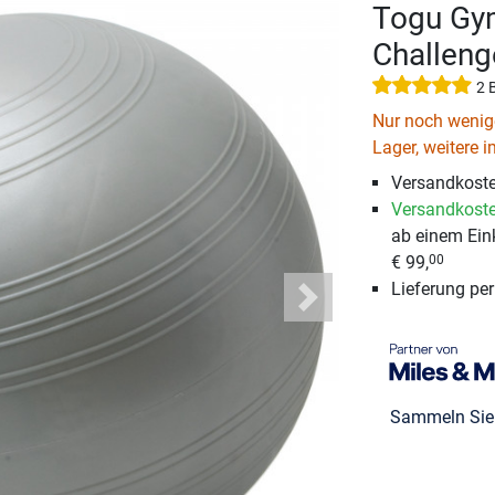
Togu Gym
Challen
2 
Nur noch wenige
Lager, weitere i
Versandkoste
Versandkoste
ab einem Ein
€ 99,
00
Lieferung pe
Next
Sammeln Si