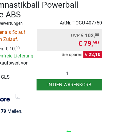
nastikball Powerball
ge ABS
ArtNr.
TOGU-407750
Bewertungen
r als 5x auf
€ 102,
00
UVP
m Zulauf.
€ 79,
90
n: € 10,
00
Sie sparen
€ 22,10
nfreie Lieferung
kaufswert von
Anzahl
r GLS
IN DEN WARENKORB
e
79
Meilen.