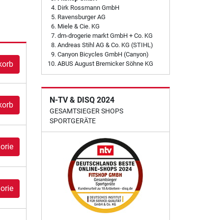
Dirk Rossmann GmbH
Ravensburger AG
Miele & Cie. KG
dm-drogerie markt GmbH + Co. KG
Andreas Stihl AG & Co. KG (STIHL)
Canyon Bicycles GmbH (Canyon)
korb
ABUS August Bremicker Söhne KG
N-TV & DISQ 2024
korb
GESAMTSIEGER SHOPS
SPORTGERÄTE
orie
orie