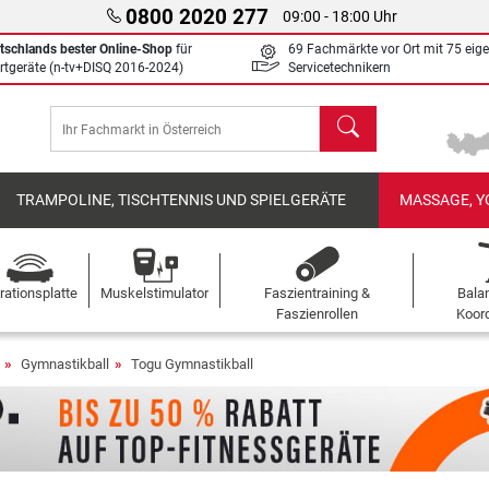
0800 2020 277
09:00 - 18:00 Uhr
tschlands bester Online-Shop
für
69 Fachmärkte vor Ort mit 75 eig
rtgeräte (n-tv+DISQ 2016-2024)
Servicetechnikern
Suchen
TRAMPOLINE, TISCHTENNIS UND SPIELGERÄTE
MASSAGE, Y
rationsplatte
Muskelstimulator
Faszientraining &
Bala
Faszienrollen
Koord
Gymnastikball
Togu Gymnastikball