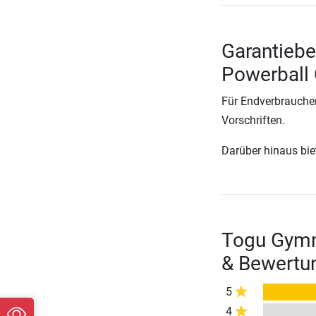
Garantiebe
Powerball
Für Endverbraucher
Vorschriften.
Darüber hinaus biete
Togu Gymna
& Bewertu
5
4