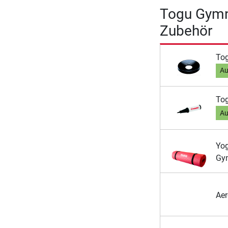
Togu Gymn
Zubehör
Tog
Au
Tog
Au
Yo
Gy
Aer