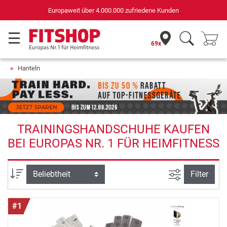
Deutschlands bester Online-Shop
für Sportgeräte (n-tv+DISQ 2016-2024)
69x
Hanteln
TRAININGSHANDSCHUHE KAUFEN
BEI EUROPAS NR. 1 FÜR HEIMFITNESS
Ansicht filte
Sortierung
Filter
#1