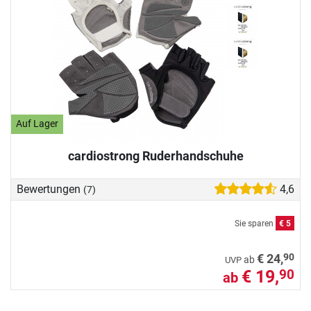
Auf Lager
cardiostrong Ruderhandschuhe
Bewertungen
4,6
(7)
Sie sparen
€ 5
90
€ 24,
ab
UVP
€ 19,
90
ab