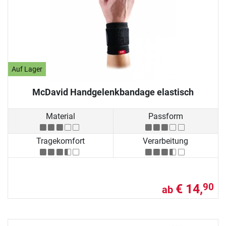
Auf Lager
McDavid Handgelenkbandage elastisch
Material
Passform
Tragekomfort
Verarbeitung
€ 14,
90
ab