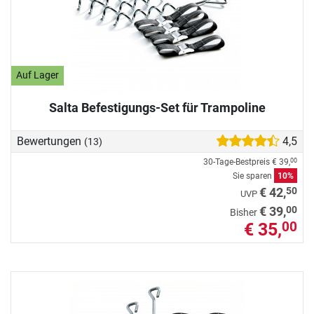
Auf Lager
Salta Befestigungs-Set für Trampoline
Bewertungen
4,5
(13)
30-Tage-Bestpreis
€ 39,
00
Sie sparen
10%
50
€ 42,
UVP
00
€ 39,
Bisher
€ 35,
00