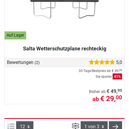
Auf Lager
Salta Wetterschutzplane rechteckig
Bewertungen
5,0
(2)
30-Tage-Bestpreis ab
€ 49,
95
Sie sparen
41%
95
€ 49,
Bisher ab
€ 29,
00
ab
Artikel pro Seite:
Seite
weite