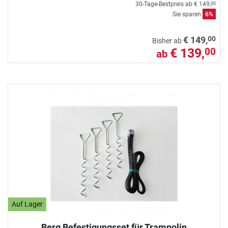
30-Tage-Bestpreis ab
€ 149,
00
Sie sparen
6%
00
€ 149,
Bisher ab
€ 139,
00
ab
Auf Lager
Berg Befestigungsset für Trampolin