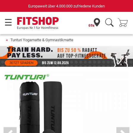
Europaweit über 4.000.000 zufriedene Kunden
69x
Tunturi Yogamatte & Gymnastikmatte