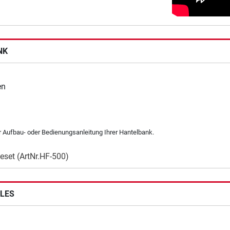
NK
en
r Aufbau- oder Bedienungsanleitung Ihrer Hantelbank.
eset (ArtNr.HF-500)
CLES