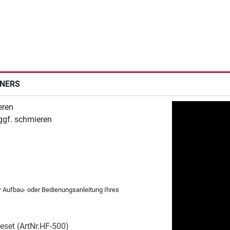
INERS
eren
 ggf. schmieren
er Aufbau- oder Bedienungsanleitung Ihres
eset (ArtNr.HF-500)