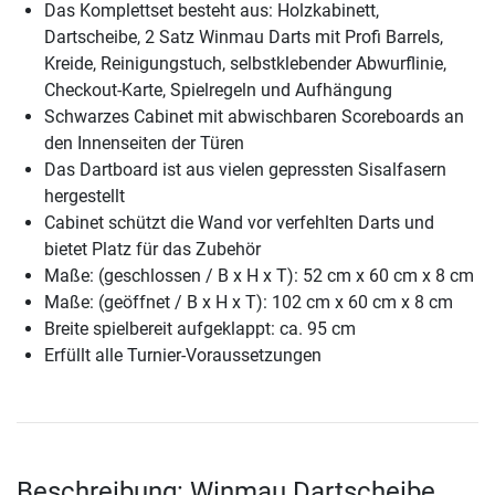
Das Komplettset besteht aus: Holzkabinett,
Dartscheibe, 2 Satz Winmau Darts mit Profi Barrels,
Kreide, Reinigungstuch, selbstklebender Abwurflinie,
Checkout-Karte, Spielregeln und Aufhängung
Schwarzes Cabinet mit abwischbaren Scoreboards an
den Innenseiten der Türen
Das Dartboard ist aus vielen gepressten Sisalfasern
hergestellt
Cabinet schützt die Wand vor verfehlten Darts und
bietet Platz für das Zubehör
Maße: (geschlossen / B x H x T): 52 cm x 60 cm x 8 cm
Maße: (geöffnet / B x H x T): 102 cm x 60 cm x 8 cm
Breite spielbereit aufgeklappt: ca. 95 cm
Erfüllt alle Turnier-Voraussetzungen
Beschreibung: Winmau Dartscheibe