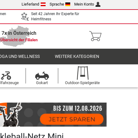
Lieferland
Sprache
Mein Konto
enen
Seit 42 Jahren Ihr Experte für
Heimfitness
7x in Österreich
Übersicht der Filialen
OGA UND WELLNESS
WEITERE KATEGORIEN
elfahrzeuge
Gokart
Outdoor-Spielgeräte
kleball-Netz Mini