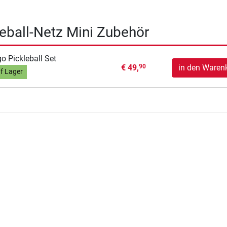
eball-Netz Mini Zubehör
o Pickleball Set
€ 49,
in den Waren
90
f Lager