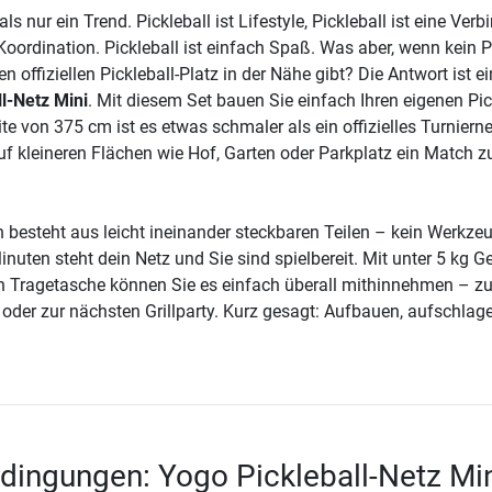
als nur ein Trend. Pickleball ist Lifestyle, Pickleball ist eine Ver
 Koordination. Pickleball ist einfach Spaß. Was aber, wenn kein Pl
en offiziellen Pickleball-Platz in der Nähe gibt? Die Antwort ist e
l-Netz Mini
. Mit diesem Set bauen Sie einfach Ihren eigenen Pic
eite von 375 cm ist es etwas schmaler als ein offizielles Turniern
uf kleineren Flächen wie Hof, Garten oder Parkplatz ein Match z
 besteht aus leicht ineinander steckbaren Teilen – kein Werkzeu
Minuten steht dein Netz und Sie sind spielbereit. Mit unter 5 kg G
en Tragetasche können Sie es einfach überall mithinnehmen – z
 oder zur nächsten Grillparty. Kurz gesagt: Aufbauen, aufschlage
dingungen: Yogo Pickleball-Netz Mi