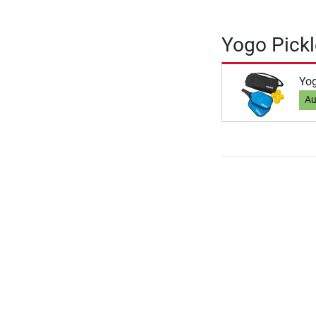
Yogo Pickl
Yog
Au