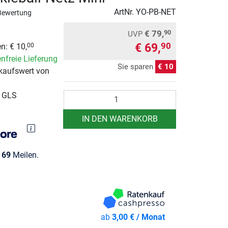
ArtNr.
YO-PB-NET
Bewertung
€ 79,
90
UVP
€ 69,
90
n: € 10,
00
nfreie Lieferung
Sie sparen
€ 10
kaufswert von
Anzahl
r GLS
IN DEN WARENKORB
e
69
Meilen.
ab
3,00 € / Monat