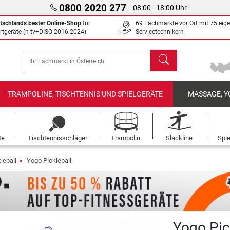
0800 2020 277
08:00 - 18:00 Uhr
tschlands bester Online-Shop
für
69 Fachmärkte vor Ort mit 75 eig
rtgeräte (n-tv+DISQ 2016-2024)
Servicetechnikern
Suchen
TRAMPOLINE, TISCHTENNIS UND SPIELGERÄTE
MASSAGE, Y
te
Tischtennisschläger
Trampolin
Slackline
Spi
leball
Yogo Pickleball
Yogo Pic