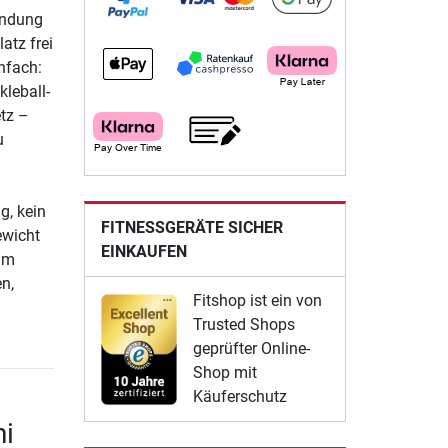
bindung
atz frei
infach:
kleball-
etz –
u
g, kein
FITNESSGERÄTE SICHER
ewicht
EINKAUFEN
um
n,
Fitshop ist ein von
Trusted Shops
geprüfter Online-
Shop mit
Käuferschutz
ni