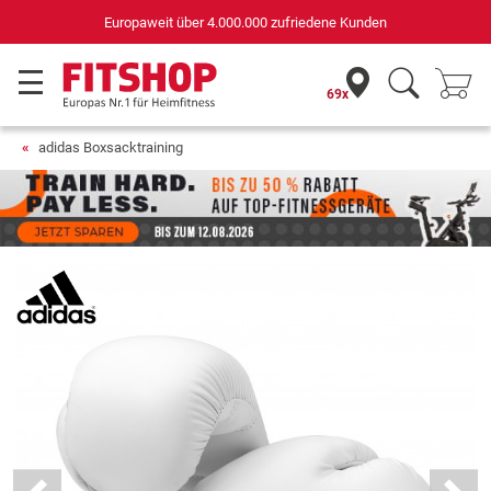
Deutschlands bester Online-Shop
für Sportgeräte (n-tv+DISQ 2016-2024)
69x
adidas Boxsacktraining