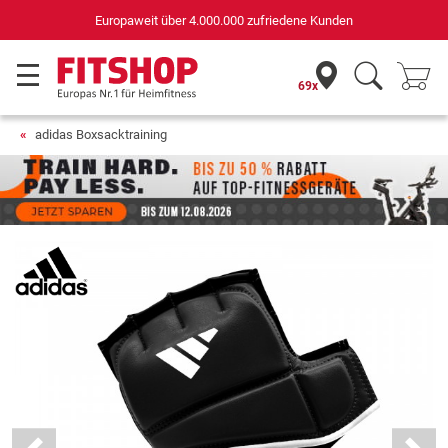
Deutschlands bester Online-Shop
für Sportgeräte (n-tv+DISQ 2016-2024)
69x
adidas Boxsacktraining